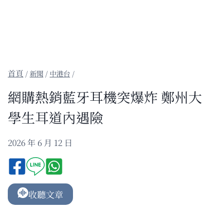
/
新聞
/
中港台
/
網購熱銷藍牙耳機突爆炸 鄭州大
學生耳道內遇險
2026 年 6 月 12 日
收聽文章