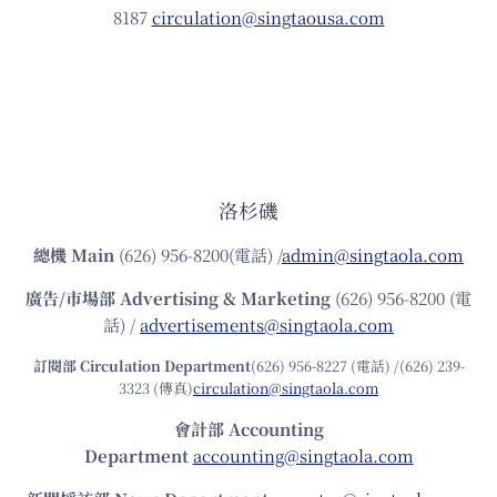
8187
circulation@singtaousa.com
洛杉磯
總機
Main
(626) 956-8200(電話) /
admin@singtaola.com
廣告/市場部
Advertising & Marketing
(626) 956-8200 (電
話) /
advertisements@singtaola.com
訂閱部 Circulation Department
(626) 956-8227 (電話) /(626) 239-
3323 (傳真)
circulation@singtaola.com
會計部 Accounting
Department
accounting@singtaola.com