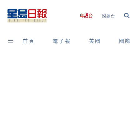
Skip
to
國語台
粵語台
content
首頁
電子報
美國
國際