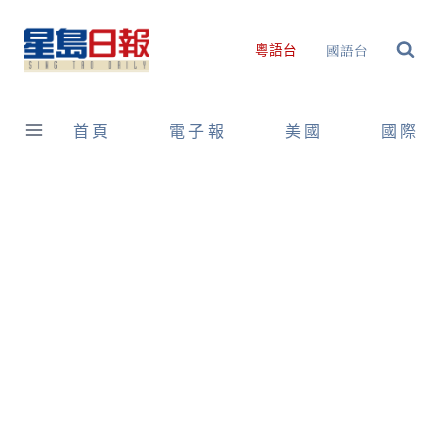
Skip
to
國語台
粵語台
content
首頁
電子報
美國
國際