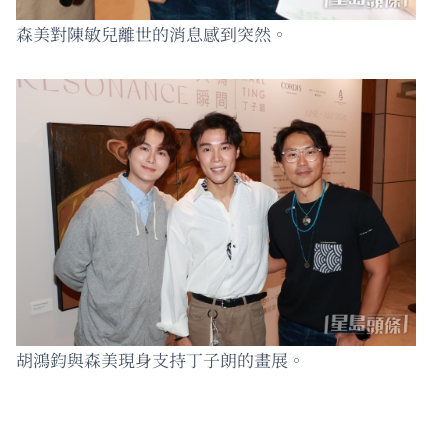
森美對陳敏兒離世的消息感到突然。
胡鴻鈞與森美現身支持丁子朗的畫展。