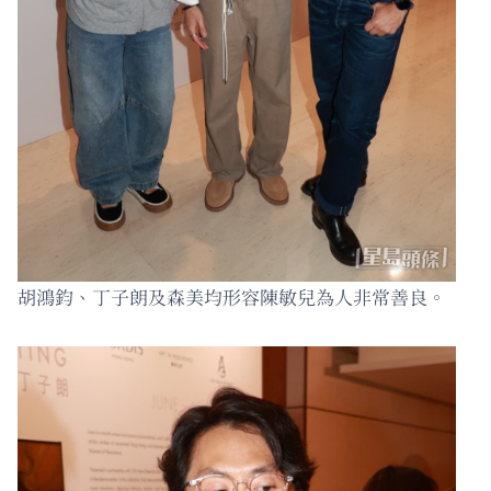
胡鴻鈞、丁子朗及森美均形容陳敏兒為人非常善良。