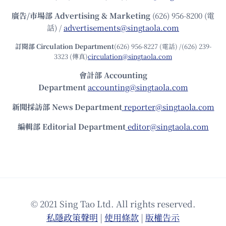
廣告/市場部
Advertising & Marketing
(626) 956-8200 (電
話) /
advertisements@singtaola.com
訂閱部 Circulation Department
(626) 956-8227 (電話) /(626) 239-
3323 (傳真)
circulation@singtaola.com
會計部 Accounting
Department
accounting@singtaola.com
新聞採訪部 News Department
reporter@singtaola.com
編輯部 Editorial Department
editor@singtaola.com
© 2021 Sing Tao Ltd. All rights reserved.
私隱政策聲明
|
使⽤條款
|
版權告⽰