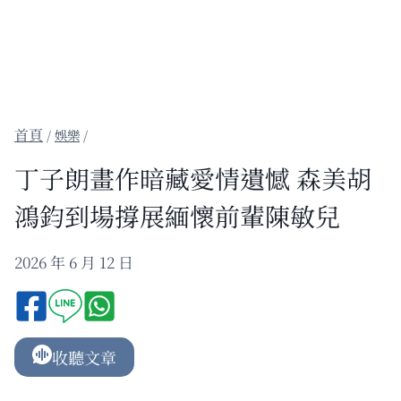
/
娛樂
/
丁子朗畫作暗藏愛情遺憾 森美胡
鴻鈞到場撐展緬懷前輩陳敏兒
2026 年 6 月 12 日
收聽文章