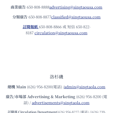
商業廣告
650-808-8888
advertising@singtaousa.com
分類廣告
650-808-8877
classified@singtaousa.com
訂閱報紙
650-808-8866 或 短信 650-822-
8187
circulation@singtaousa.com
洛杉磯
總機
Main
(626) 956-8200(電話) /
admin@singtaola.com
廣告/市場部
Advertising & Marketing
(626) 956-8200 (電
話) /
advertisements@singtaola.com
訂閱部 Circulation Department
(626) 956-8227 (電話) /(626) 239-