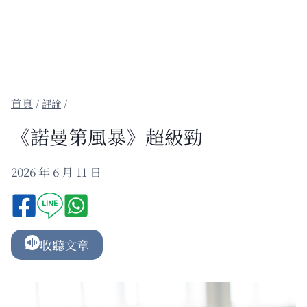
/
評論
/
《諾曼第風暴》超級勁
2026 年 6 月 11 日
收聽文章