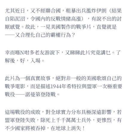
尤其近日，又不經聯合國，粗暴出兵濫炸伊朗（結果
自陷泥沼，令國內的反戰情緒高漲），有說不出的討
厭感覺。故此，一見美國製作的戰爭片，直覺就是
——又合理化自己的霸權行為？
幸而喺N咁多老友游說下，又睇睇此片究竟講乜。了
解後，好，入場。
此片為一個真實故事，絕對非一般的美國歌頌自己的
戰爭電影，而是描述1944年希特拉與盟軍一次極重要
戰役——諾曼第登陸戰。
這場戰役的成敗，對全球實力分布具極深遠影響，若
盟軍登陸失敗，除死上千千萬萬士兵外，更慘烈，有
不少國家將被吞掉，在地球上消失！