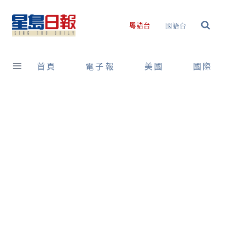
Skip
to
國語台
粵語台
content
首頁
電子報
美國
國際