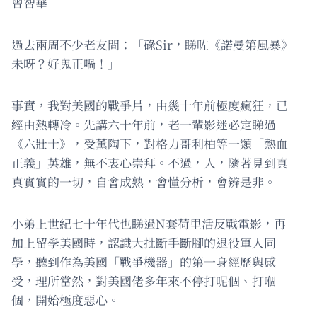
曾智華
過去兩周不少老友問：「碌Sir，睇咗《諾曼第風暴》
未呀？好鬼正喎！」
事實，我對美國的戰爭片，由幾十年前極度瘋狂，已
經由熱轉冷。先講六十年前，老一輩影迷必定睇過
《六壯士》，受薰陶下，對格力哥利柏等一類「熱血
正義」英雄，無不衷心崇拜。不過，人，隨著見到真
真實實的一切，自會成熟，會懂分析，會辨是非。
小弟上世紀七十年代也睇過N套荷里活反戰電影，再
加上留學美國時，認識大批斷手斷腳的退役軍人同
學，聽到作為美國「戰爭機器」的第一身經歷與感
受，理所當然，對美國佬多年來不停打呢個、打嗰
個，開始極度惡心。