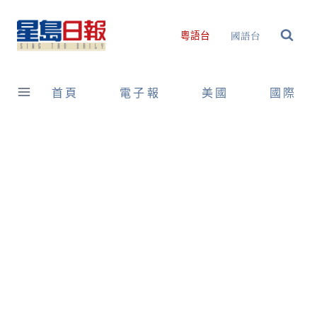
Skip
to
國語台
粵語台
content
首頁
電子報
美國
國際