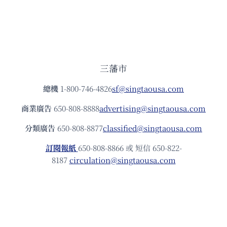
三藩市
總機
1-800-746-4826
sf@singtaousa.com
商業廣告
650-808-8888
advertising@singtaousa.com
分類廣告
650-808-8877
classified@singtaousa.com
訂閱報紙
650-808-8866 或 短信 650-822-
8187
circulation@singtaousa.com