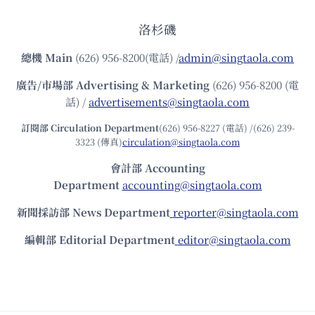
洛杉磯
總機
Main
(626) 956-8200(電話) /
admin@singtaola.com
廣告/市場部
Advertising & Marketing
(626) 956-8200 (電
話) /
advertisements@singtaola.com
訂閱部 Circulation Department
(626) 956-8227 (電話) /(626) 239-
3323 (傳真)
circulation@singtaola.com
會計部 Accounting
Department
accounting@singtaola.com
新聞採訪部 News Department
reporter@singtaola.com
編輯部 Editorial Department
editor@singtaola.com