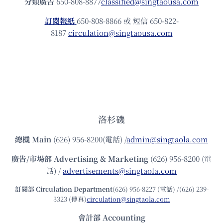
分類廣告
650-808-8877
classified@singtaousa.com
訂閱報紙
650-808-8866 或 短信 650-822-
8187
circulation@singtaousa.com
洛杉磯
總機
Main
(626) 956-8200(電話) /
admin@singtaola.com
廣告/市場部
Advertising & Marketing
(626) 956-8200 (電
話) /
advertisements@singtaola.com
訂閱部 Circulation Department
(626) 956-8227 (電話) /(626) 239-
3323 (傳真)
circulation@singtaola.com
會計部 Accounting