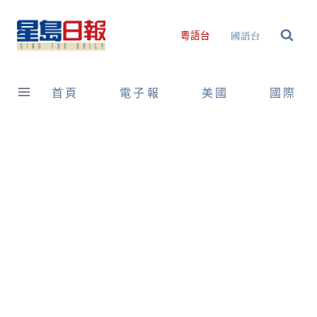
Skip
to
國語台
粵語台
content
首頁
電子報
美國
國際