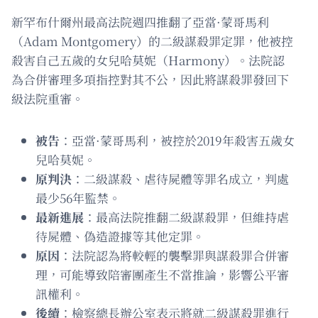
新罕布什爾州最高法院週四推翻了亞當·蒙哥馬利
（Adam Montgomery）的二級謀殺罪定罪，他被控
殺害自己五歲的女兒哈莫妮（Harmony）。法院認
為合併審理多項指控對其不公，因此將謀殺罪發回下
級法院重審。
被告
：亞當·蒙哥馬利，被控於2019年殺害五歲女
兒哈莫妮。
原判決
：二級謀殺、虐待屍體等罪名成立，判處
最少56年監禁。
最新進展
：最高法院推翻二級謀殺罪，但維持虐
待屍體、偽造證據等其他定罪。
原因
：法院認為將較輕的襲擊罪與謀殺罪合併審
理，可能導致陪審團產生不當推論，影響公平審
訊權利。
後續
：檢察總長辦公室表示將就二級謀殺罪進行