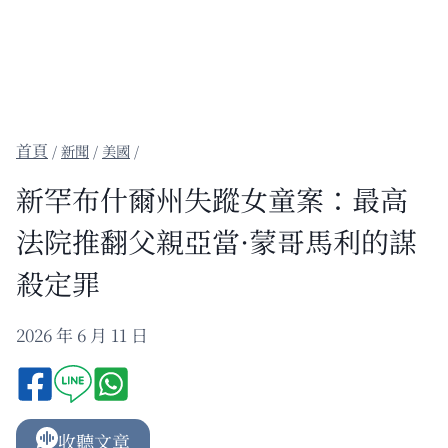
/
新聞
/
美國
/
新罕布什爾州失蹤女童案：最高
法院推翻父親亞當·蒙哥馬利的謀
殺定罪
2026 年 6 月 11 日
收聽文章