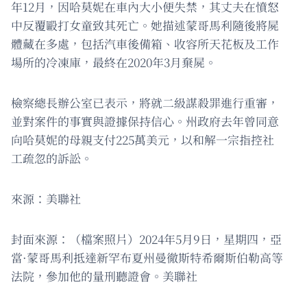
年12月，因哈莫妮在車內大小便失禁，其丈夫在憤怒
中反覆毆打女童致其死亡。她描述蒙哥馬利隨後將屍
體藏在多處，包括汽車後備箱、收容所天花板及工作
場所的冷凍庫，最終在2020年3月棄屍。
檢察總長辦公室已表示，將就二級謀殺罪進行重審，
並對案件的事實與證據保持信心。州政府去年曾同意
向哈莫妮的母親支付225萬美元，以和解一宗指控社
工疏忽的訴訟。
來源：美聯社
封面來源：（檔案照片）2024年5月9日，星期四，亞
當·蒙哥馬利抵達新罕布夏州曼徹斯特希爾斯伯勒高等
法院，參加他的量刑聽證會。美聯社