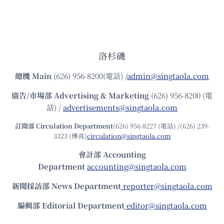
洛杉磯
總機
Main
(626) 956-8200(電話) /
admin@singtaola.com
廣告/市場部
Advertising & Marketing
(626) 956-8200 (電
話) /
advertisements@singtaola.com
訂閱部 Circulation Department
(626) 956-8227 (電話) /(626) 239-
3323 (傳真)
circulation@singtaola.com
會計部 Accounting
Department
accounting@singtaola.com
新聞採訪部 News Department
reporter@singtaola.com
編輯部 Editorial Department
editor@singtaola.com