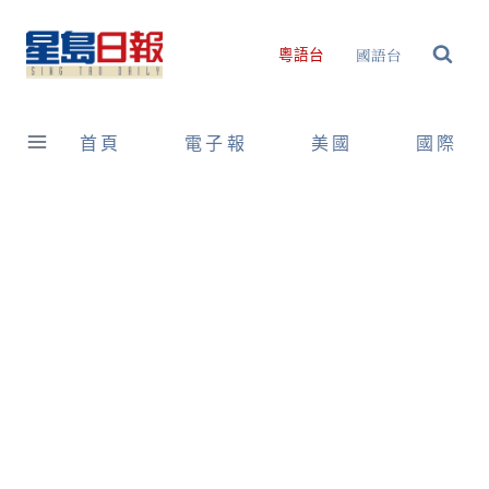
Skip
to
國語台
粵語台
content
首頁
電子報
美國
國際