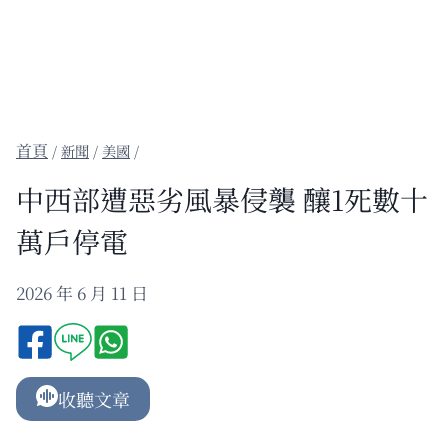
/
新聞
/
美國
/
中西部遭惡劣風暴侵襲 釀1死數十
萬戶停電
2026 年 6 月 11 日
收聽文章