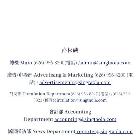
洛杉磯
總機
Main
(626) 956-8200(電話) /
admin@singtaola.com
廣告/市場部
Advertising & Marketing
(626) 956-8200 (電
話) /
advertisements@singtaola.com
訂閱部 Circulation Department
(626) 956-8227 (電話) /(626) 239-
3323 (傳真)
circulation@singtaola.com
會計部 Accounting
Department
accounting@singtaola.com
新聞採訪部 News Department
reporter@singtaola.com