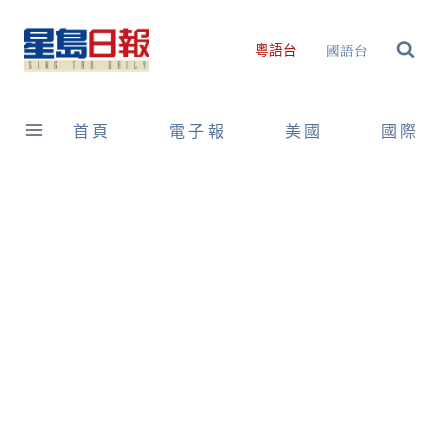
Skip
to
國語台
粵語台
content
首頁
電子報
美國
國際