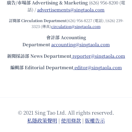
廣告/市場部
Advertising & Marketing
(626) 956-8200 (電
話) /
advertisements@singtaola.com
訂閱部 Circulation Department
(626) 956-8227 (電話) /(626) 239-
3323 (傳真)
circulation@singtaola.com
會計部 Accounting
Department
accounting@singtaola.com
新聞採訪部 News Department
reporter@singtaola.com
編輯部 Editorial Department
editor@singtaola.com
© 2021 Sing Tao Ltd. All rights reserved.
私隱政策聲明
|
使⽤條款
|
版權告⽰