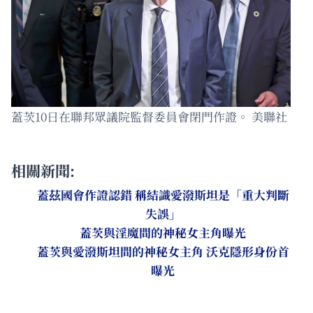
蓋茨10日在聯邦眾議院監督委員會閉門作證。 美聯社
相關新聞:
蓋茲國會作證認錯 稱結識愛潑斯坦是「重大判斷
失誤」
蓋茨與淫魔間的神秘女主角曝光
蓋茨與愛潑斯坦間的神秘女主角 沃克隱形身份首
曝光