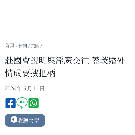
/
新聞
/
美國
/
赴國會說明與淫魔交往 蓋茨婚外
情成要挾把柄
2026 年 6 月 11 日
收聽文章