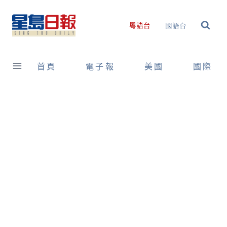
Skip
to
國語台
粵語台
content
首頁
電子報
美國
國際