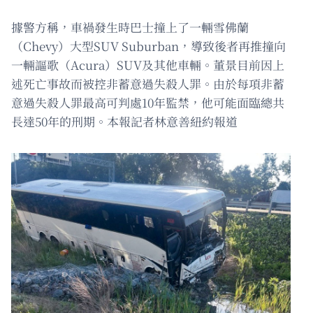
據警方稱，車禍發生時巴士撞上了一輛雪佛蘭
（Chevy）大型SUV Suburban，導致後者再推撞向
一輛謳歌（Acura）SUV及其他車輛。董景目前因上
述死亡事故而被控非蓄意過失殺人罪。由於每項非蓄
意過失殺人罪最高可判處10年監禁，他可能面臨總共
長達50年的刑期。本報記者林意善紐約報道