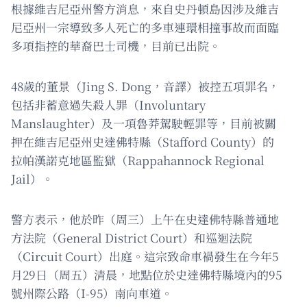
根據維吉尼亞州警方消息，來自史丹頓島因涉及維吉
尼亞州一宗導致多人死亡的多車連環相撞事故而面臨
多項指控的華裔巴士司機，目前已出院。
48歲的董景（Jing S. Dong，音譯）被控五項罪名，
包括非蓄意過失殺人罪（Involuntary
Manslaughter）及一項魯莽駕駛輕罪等，目前被關
押在維吉尼亞州史達佛特縣（Stafford County）的
拉帕漢諾克地區監獄（Rappahannock Regional
Jail）。
警方表示，他於昨（周三）上午在史達佛特縣普通地
方法院（General District Court）和巡迴法院
（Circuit Court）出庭。這宗致命車禍發生在今年5
月29日（周五）清晨，地點位於史達佛特縣境內的95
號州際公路（I-95）南向車道。