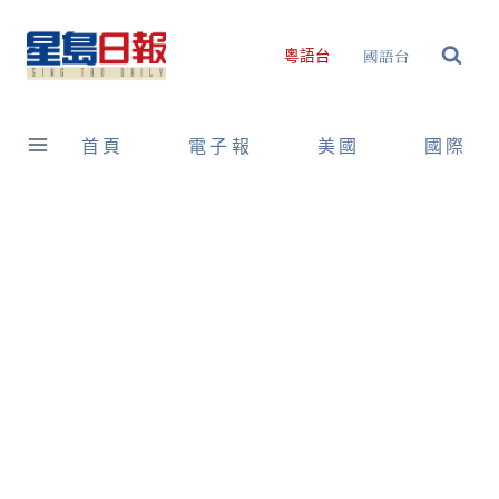
Skip
to
國語台
粵語台
content
首頁
電子報
美國
國際