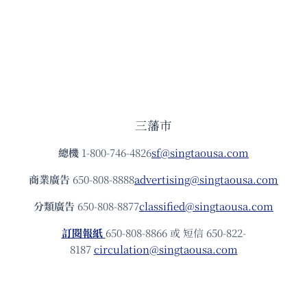
三藩市
總機
1-800-746-4826
sf@singtaousa.com
商業廣告
650-808-8888
advertising@singtaousa.com
分類廣告
650-808-8877
classified@singtaousa.com
訂閱報紙
650-808-8866 或 短信 650-822-
8187
circulation@singtaousa.com