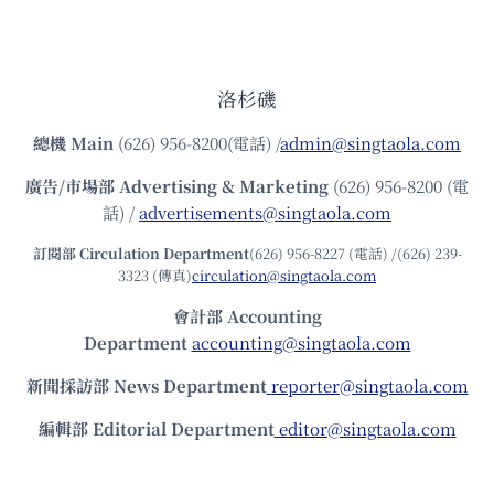
洛杉磯
總機
Main
(626) 956-8200(電話) /
admin@singtaola.com
廣告/市場部
Advertising & Marketing
(626) 956-8200 (電
話) /
advertisements@singtaola.com
訂閱部 Circulation Department
(626) 956-8227 (電話) /(626) 239-
3323 (傳真)
circulation@singtaola.com
會計部 Accounting
Department
accounting@singtaola.com
新聞採訪部 News Department
reporter@singtaola.com
編輯部 Editorial Department
editor@singtaola.com