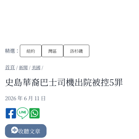
精選：
紐約
灣區
洛杉磯
/
新聞
/
美國
/
史島華裔巴士司機出院被控5罪
2026 年 6 月 11 日
收聽文章