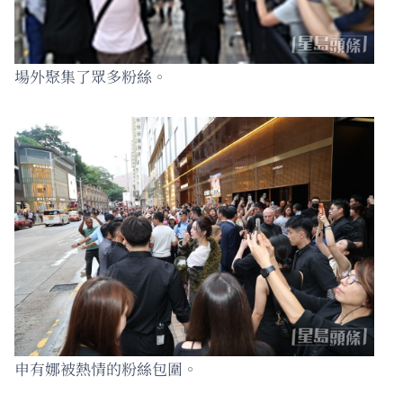
場外聚集了眾多粉絲。
申有娜被熱情的粉絲包圍。