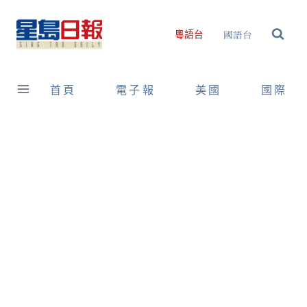
Skip
to
國語台
粵語台
content
首頁
電子報
美國
國際