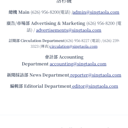
洛杉磯
總機
Main
(626) 956-8200(電話) /
admin@singtaola.com
廣告/市場部
Advertising & Marketing
(626) 956-8200 (電
話) /
advertisements@singtaola.com
訂閱部 Circulation Department
(626) 956-8227 (電話) /(626) 239-
3323 (傳真)
circulation@singtaola.com
會計部 Accounting
Department
accounting@singtaola.com
新聞採訪部 News Department
reporter@singtaola.com
編輯部 Editorial Department
editor@singtaola.com