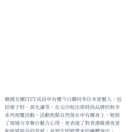
韓國女團ITZY成員申有娜今日聯同多位本地藝人，包
括廖子妤、馮允謙等，在尖沙咀出席時尚品牌的秋冬
系列預覽活動。活動焦點自然落在申有娜身上，她除
了現場分享舞台魅力心得，更表達了對香港維港夜景
和地道甜品的喜愛，並預告即將帶來的團體演出。