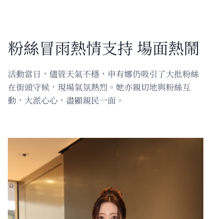
粉絲冒雨熱情支持 場面熱鬧
活動當日，儘管天氣不穩，申有娜仍吸引了大批粉絲
在街頭守候，現場氣氛熱烈。她亦親切地與粉絲互
動，大派心心，盡顯親民一面。