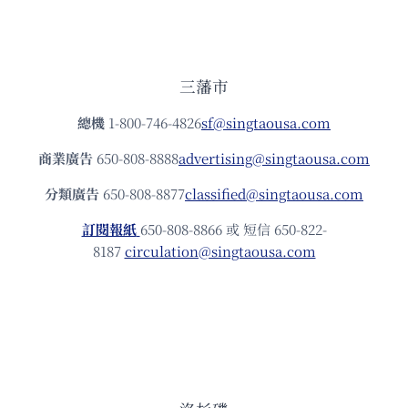
三藩市
總機
1-800-746-4826
sf@singtaousa.com
商業廣告
650-808-8888
advertising@singtaousa.com
分類廣告
650-808-8877
classified@singtaousa.com
訂閱報紙
650-808-8866 或 短信 650-822-
8187
circulation@singtaousa.com