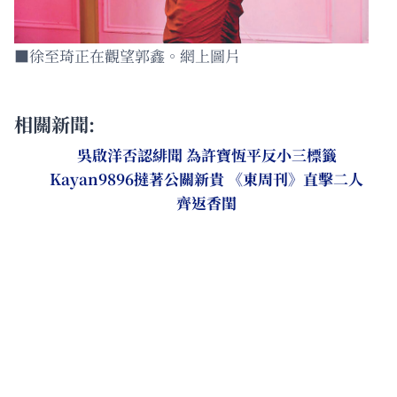
■徐至琦正在觀望郭鑫。網上圖片
相關新聞:
吳啟洋否認緋聞 為許寶恆平反小三標籤
Kayan9896撻著公關新貴 《東周刊》直擊二人
齊返香閨