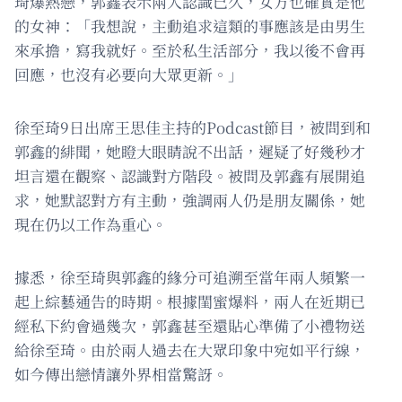
琦爆熱戀，郭鑫表示兩人認識已久，女方也確實是他
的女神：「我想說，主動追求這類的事應該是由男生
來承擔，寫我就好。至於私生活部分，我以後不會再
回應，也沒有必要向大眾更新。」
徐至琦9日出席王思佳主持的Podcast節目，被問到和
郭鑫的緋聞，她瞪大眼睛說不出話，遲疑了好幾秒才
坦言還在觀察、認識對方階段。被問及郭鑫有展開追
求，她默認對方有主動，強調兩人仍是朋友關係，她
現在仍以工作為重心。
據悉，徐至琦與郭鑫的緣分可追溯至當年兩人頻繁一
起上綜藝通告的時期。根據閨蜜爆料，兩人在近期已
經私下約會過幾次，郭鑫甚至還貼心準備了小禮物送
給徐至琦。由於兩人過去在大眾印象中宛如平行線，
如今傳出戀情讓外界相當驚訝。