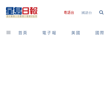
Skip
to
國語台
粵語台
content
首頁
電子報
美國
國際