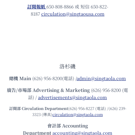
訂閱報紙
650-808-8866 或 短信 650-822-
8187
circulation@singtaousa.com
洛杉磯
總機
Main
(626) 956-8200(電話) /
admin@singtaola.com
廣告/市場部
Advertising & Marketing
(626) 956-8200 (電
話) /
advertisements@singtaola.com
訂閱部 Circulation Department
(626) 956-8227 (電話) /(626) 239-
3323 (傳真)
circulation@singtaola.com
會計部 Accounting
Department
accounting@singtaola.com