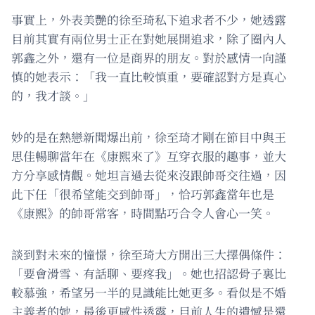
事實上，外表美艷的徐至琦私下追求者不少，她透露
目前其實有兩位男士正在對她展開追求，除了圈內人
郭鑫之外，還有一位是商界的朋友。對於感情一向謹
慎的她表示：「我一直比較慎重，要確認對方是真心
的，我才談。」
妙的是在熱戀新聞爆出前，徐至琦才剛在節目中與王
思佳暢聊當年在《康熙來了》互穿衣服的趣事，並大
方分享感情觀。她坦言過去從來沒跟帥哥交往過，因
此下任「很希望能交到帥哥」，恰巧郭鑫當年也是
《康熙》的帥哥常客，時間點巧合令人會心一笑。
談到對未來的憧憬，徐至琦大方開出三大擇偶條件：
「要會滑雪、有話聊、要疼我」。她也招認骨子裏比
較慕強，希望另一半的見識能比她更多。看似是不婚
主義者的她，最後更感性透露，目前人生的遺憾是還