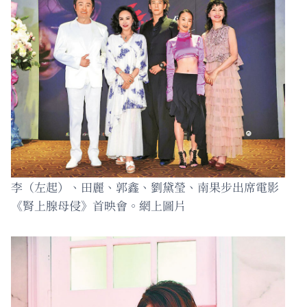
李（左起）、田麗、郭鑫、劉黛瑩、南果步出席電影
《腎上腺母侵》首映會。網上圖片