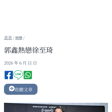
/
娛樂
/
郭鑫熱戀徐至琦
2026 年 6 月 11 日
收聽文章