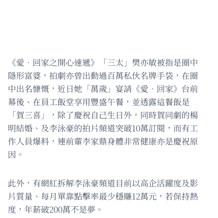
《愛•回家之開心速遞》「三太」樊亦敏被指是圈中
隱形富婆，拍劇亦曾出動過百萬私伙名牌手袋，在圈
中出名慷慨，近日她「萬歲」宴請《愛．回家》台前
幕後、在員工飯堂享用豐盛午餐，並透露這餐飯是
「賀三喜」，除了慶祝自己生日外，同時賀同劇的楊
明結婚、及李泳豪的拍片頻道突破10萬訂閱，而有工
作人員爆料，連前輩李家鼎身體非常健康亦是慶祝原
因。
此外，有網紅拆解李泳豪頻道目前以高企活躍度及影
片質量、每月單靠點擊率最少穩賺12萬元，若保持熱
度，年薪破200萬不是夢。