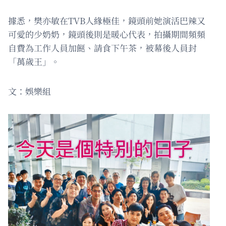
據悉，樊亦敏在TVB人緣極佳，鏡頭前她演活巴辣又
可愛的少奶奶，鏡頭後則是暖心代表，拍攝期間頻頻
自費為工作人員加餸、請食下午茶，被幕後人員封
「萬歲王」。
文：娛樂組