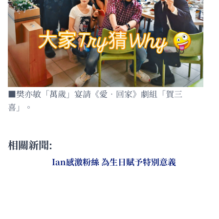
■樊亦敏「萬歲」宴請《愛．回家》劇組「賀三
喜」。
相關新聞:
Ian感激粉絲 為生日賦予特別意義