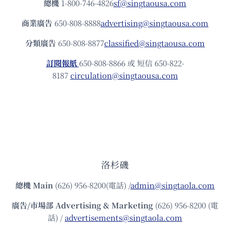
總機
1-800-746-4826
sf@singtaousa.com
商業廣告
650-808-8888
advertising@singtaousa.com
分類廣告
650-808-8877
classified@singtaousa.com
訂閱報紙
650-808-8866 或 短信 650-822-
8187
circulation@singtaousa.com
洛杉磯
總機
Main
(626) 956-8200(電話) /
admin@singtaola.com
廣告/市場部
Advertising & Marketing
(626) 956-8200 (電
話) /
advertisements@singtaola.com