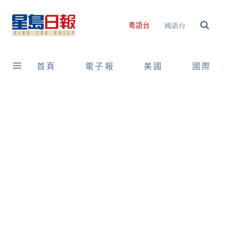
Skip
to
國語台
粵語台
content
首頁
電子報
美國
國際