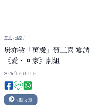
/
娛樂
/
樊亦敏「萬歲」賀三喜 宴請
《愛‧回家》劇組
2026 年 6 月 11 日
收聽文章