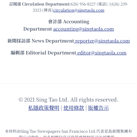
訂閱部 Circulation Department
(626) 956-8227 (電話) /(626) 239-
3323 (傳真)
circulation@singtaola.com
會計部 Accounting
Department
accounting@singtaola.com
新聞採訪部 News Department
reporter@singtaola.com
編輯部 Editorial Department
editor@singtaola.com
© 2021 Sing Tao Ltd. All rights reserved.
私隱政策聲明
|
使⽤條款
|
版權告⽰
本材料由Sing Tao Newspapers San Francisco Ltd.代表星島新聞集團有