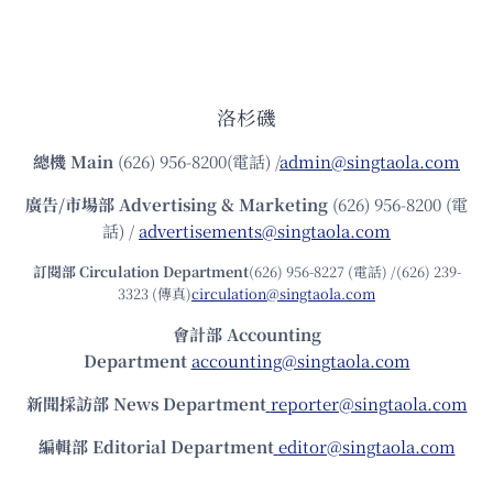
洛杉磯
總機
Main
(626) 956-8200(電話) /
admin@singtaola.com
廣告/市場部
Advertising & Marketing
(626) 956-8200 (電
話) /
advertisements@singtaola.com
訂閱部 Circulation Department
(626) 956-8227 (電話) /(626) 239-
3323 (傳真)
circulation@singtaola.com
會計部 Accounting
Department
accounting@singtaola.com
新聞採訪部 News Department
reporter@singtaola.com
編輯部 Editorial Department
editor@singtaola.com