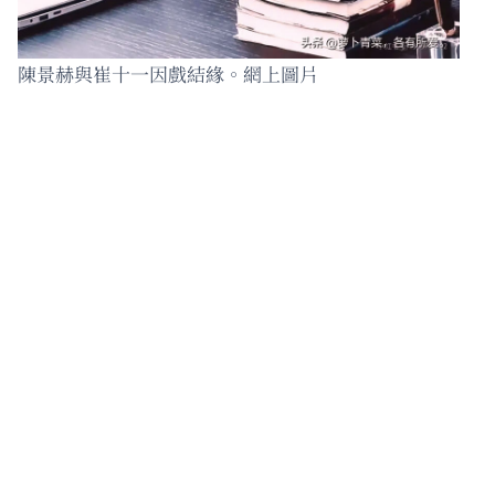
陳景赫與崔十一因戲結緣。網上圖片