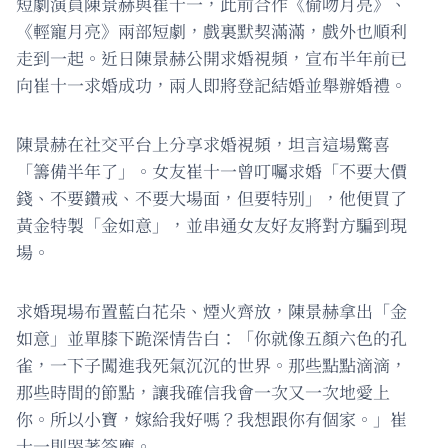
短劇演員陳景赫與崔十一，此前合作《偷吻月亮》、
《輕寵月亮》兩部短劇，戲裏默契滿滿，戲外也順利
走到一起。近日陳景赫公開求婚視頻，宣布半年前已
向崔十一求婚成功，兩人即將登記結婚並舉辦婚禮。
陳景赫在社交平台上分享求婚視頻，坦言這場驚喜
「籌備半年了」。女友崔十一曾叮囑求婚「不要大價
錢、不要鑽戒、不要大場面，但要特別」，他便買了
黃金特製「金如意」，並串通女友好友將對方騙到現
場。
求婚現場布置藍白花朵、煙火齊放，陳景赫拿出「金
如意」並單膝下跪深情告白：「你就像五顏六色的孔
雀，一下子闖進我死氣沉沉的世界。那些點點滴滴，
那些時間的節點，讓我確信我會一次又一次地愛上
你。所以小寶，嫁給我好嗎？我想跟你有個家。」崔
十一則哭著答應。