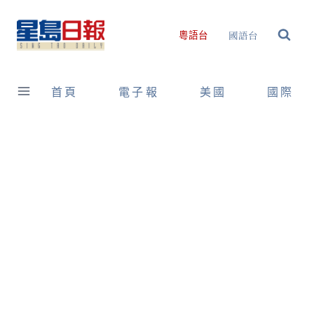
Skip
to
國語台
粵語台
content
首頁
電子報
美國
國際