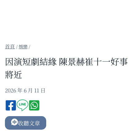
/
娛樂
/
因演短劇結緣 陳景赫崔十一好事
將近
2026 年 6 月 11 日
收聽文章