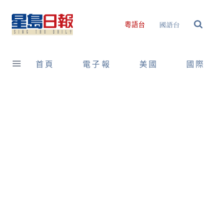
Skip
to
國語台
粵語台
content
首頁
電子報
美國
國際