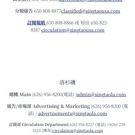
分類廣告
650-808-8877
classified@singtaousa.com
訂閱報紙
650-808-8866 或 短信 650-822-
8187
circulation@singtaousa.com
洛杉磯
總機
Main
(626) 956-8200(電話) /
admin@singtaola.com
廣告/市場部
Advertising & Marketing
(626) 956-8200 (電
話) /
advertisements@singtaola.com
訂閱部 Circulation Department
(626) 956-8227 (電話) /(626) 239-
3323 (傳真)
circulation@singtaola.com