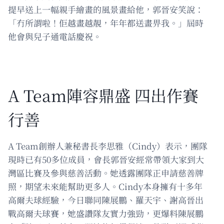
提早送上一幅親手繪畫的風景畫給他，郭晉安笑說：
「冇所謂啦！佢越畫越靚，年年都送畫畀我。」屆時
他會與兒子通電話慶祝。
A Team陣容鼎盛 四出作賽
行善
A Team創辦人兼秘書長李思雅（Cindy）表示，團隊
現時已有50多位成員，會長郭晉安經常帶領大家到大
灣區比賽及參與慈善活動。她透露團隊正申請慈善牌
照，期望未來能幫助更多人。Cindy本身擁有十多年
高爾夫球經驗，今日聯同陳展鵬、羅天宇、謝高晉出
戰高爾夫球賽，她盛讚隊友實力強勁，更爆料陳展鵬