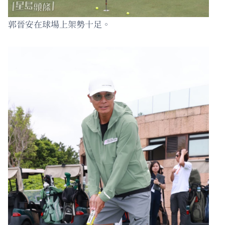
郭晉安在球場上架勢十足。