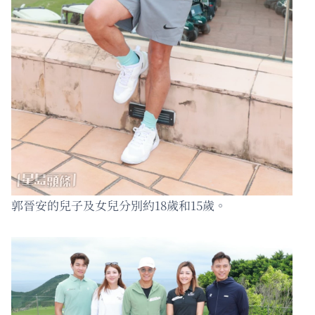
郭晉安的兒子及女兒分別約18歲和15歲。