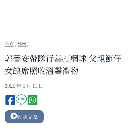
/
娛樂
/
郭晉安帶隊行善打網球 父親節仔
女缺席照收溫馨禮物
2026 年 6 月 11 日
收聽文章