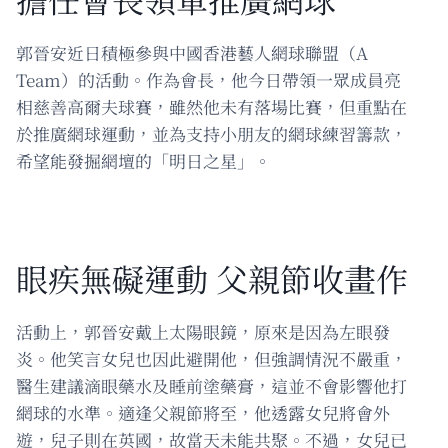
郭晉安近日積極參與中國香港藝人網球聯盟（A
Team）的活動。作為會長，他今日帶領一眾成員亮
相慈善高爾夫球賽，雖然他未有落場比賽，但重點在
於推廣網球運動，並為支持小朋友的網球練習籌款，
希望能發掘網壇的「明日之星」。
眼疾無礙運動 父親節收畫作
活動上，郭晉安戴上太陽眼鏡，原來是因為左眼發
炎。他笑言女兒也因此避開他，但強調情況不嚴重，
醫生建議滴眼藥水及睡前塗藥膏，這並不會影響他打
網球的水準。適逢父親節將至，他透露女兒將會外
遊，兒子則在英國，故當天未能共聚。不過，女兒已