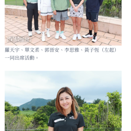
羅天宇、單文柔、郭晉安、李思雅、黃子恆（左起）
一同出席活動。