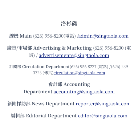
洛杉磯
總機
Main
(626) 956-8200(電話) /
admin@singtaola.com
廣告/市場部
Advertising & Marketing
(626) 956-8200 (電
話) /
advertisements@singtaola.com
訂閱部 Circulation Department
(626) 956-8227 (電話) /(626) 239-
3323 (傳真)
circulation@singtaola.com
會計部 Accounting
Department
accounting@singtaola.com
新聞採訪部 News Department
reporter@singtaola.com
編輯部 Editorial Department
editor@singtaola.com