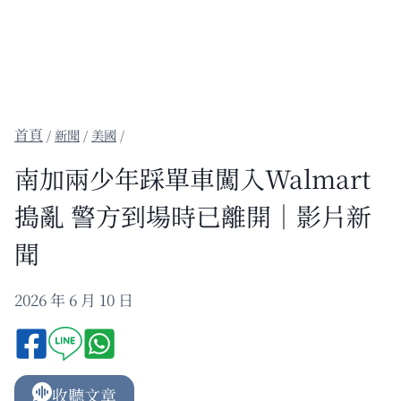
/
新聞
/
美國
/
南加兩少年踩單車闖入Walmart
搗亂 警方到場時已離開｜影片新
聞
2026 年 6 月 10 日
收聽文章