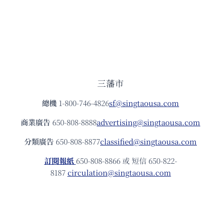
三藩市
總機
1-800-746-4826
sf@singtaousa.com
商業廣告
650-808-8888
advertising@singtaousa.com
分類廣告
650-808-8877
classified@singtaousa.com
訂閱報紙
650-808-8866 或 短信 650-822-
8187
circulation@singtaousa.com