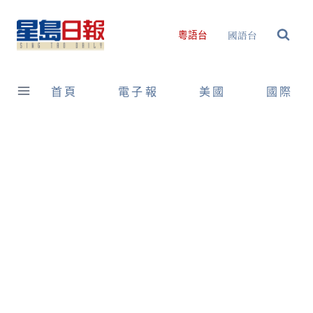
Skip
to
國語台
粵語台
content
首頁
電子報
美國
國際