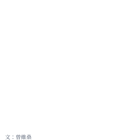
文：曾維燊