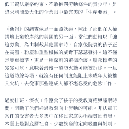
低工資法嚴格約束、不敢抱怨勞動條件的青少年，是
追求利潤最大化的企業眼中最完美的「生產要素」。
《衛報》的調查像是一面照妖鏡，照出了那個在人權
講壇上道貌岸然的美國的另一面。當他們動輒以「強
迫勞動」為由制裁其他國家時，自家後院裏的孩子正
在高溫、粉塵和重型機械的威脅下瑟瑟發抖。這不僅
是雙重標準，更是一種深刻的道德崩壞。聯邦標準的
岌岌可危，意味著最後一道防火牆可能被拆除。一旦
這道防線垮塌，就沒有任何制度能阻止未成年人被推
入火坑，去從事那些連成人都不堪忍受的危險工作。
過度排班、深夜工作蠶食了孩子的受教育權與睡眠時
間，阻斷了他們通過教育向上流動的可能。非法童工
案件的受害者大多集中在移民家庭與極端貧困階層，
本質上是對底層社會、少數族裔的定向吸血與剝削。