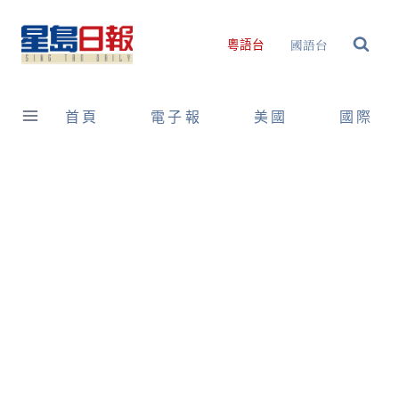
Skip
to
國語台
粵語台
content
首頁
電子報
美國
國際