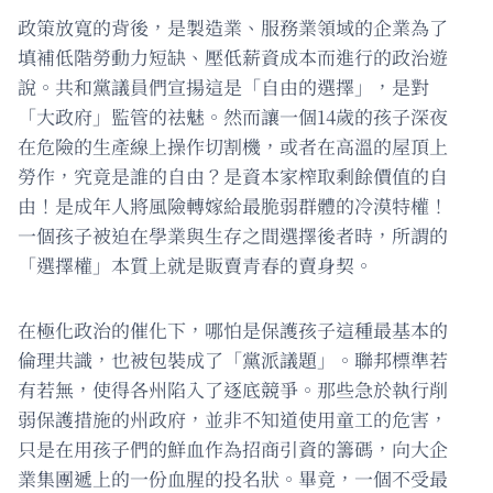
政策放寬的背後，是製造業、服務業領域的企業為了
填補低階勞動力短缺、壓低薪資成本而進行的政治遊
說。共和黨議員們宣揚這是「自由的選擇」，是對
「大政府」監管的祛魅。然而讓一個14歲的孩子深夜
在危險的生產線上操作切割機，或者在高溫的屋頂上
勞作，究竟是誰的自由？是資本家榨取剩餘價值的自
由！是成年人將風險轉嫁給最脆弱群體的冷漠特權！
一個孩子被迫在學業與生存之間選擇後者時，所謂的
「選擇權」本質上就是販賣青春的賣身契。
在極化政治的催化下，哪怕是保護孩子這種最基本的
倫理共識，也被包裝成了「黨派議題」。聯邦標準若
有若無，使得各州陷入了逐底競爭。那些急於執行削
弱保護措施的州政府，並非不知道使用童工的危害，
只是在用孩子們的鮮血作為招商引資的籌碼，向大企
業集團遞上的一份血腥的投名狀。畢竟，一個不受最