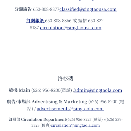
分類廣告
650-808-8877
classified@singtaousa.com
訂閱報紙
650-808-8866 或 短信 650-822-
8187
circulation@singtaousa.com
洛杉磯
總機
Main
(626) 956-8200(電話) /
admin@singtaola.com
廣告/市場部
Advertising & Marketing
(626) 956-8200 (電
話) /
advertisements@singtaola.com
訂閱部 Circulation Department
(626) 956-8227 (電話) /(626) 239-
3323 (傳真)
circulation@singtaola.com