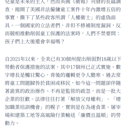
兒童是未來的主人，然而英國《衛報》刊發的長篇調
查，揭開了美國非法僱傭童工案件十年內激增五倍的
事實，撕下了某些政客所謂「人權衛士」的虛偽面
具。一個國家的立法者們，非但不修補制度漏洞，反
而競相推動削弱童工保護的法案時，人們不禁要問：
孩子們上大後還會幸福嗎？
自2021年以來，全美已有30個州提出削弱對18歲以下
勞動者保護措施的法案，其中17個州已正式實施。數
字增長是觸目驚心，背後的邏輯更令人膽寒。過去常
將童工問題歸咎於貧困或移民，如今這一問題卻伴隨
著詭異的政治操作。不再是監管的疏忽，而是一批大
企業的狂歡。法律往往打著「解放父母權利」、「增
加職業培訓機會」的幌子，實則是在為速食業、屠宰
場和建築工地等高風險行業輸送「廉價且溫順」的勞
動力。