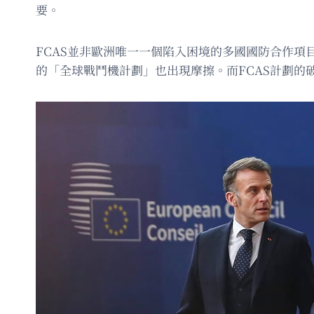
要。
FCAS並非歐洲唯一一個陷入困境的多國國防合作
的「全球戰鬥機計劃」也出現摩擦。而FCAS計劃