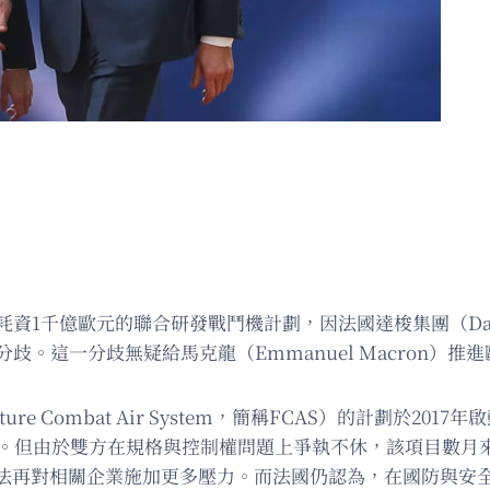
1千億歐元的聯合研發戰鬥機計劃，因法國達梭集團（Dassa
在嚴重分歧。這一分歧無疑給馬克龍（Emmanuel Macro
 Combat Air System，簡稱FCAS）的計劃於2
戰機。但由於雙方在規格與控制權問題上爭執不休，該項目數月
法再對相關企業施加更多壓力。而法國仍認為，在國防與安