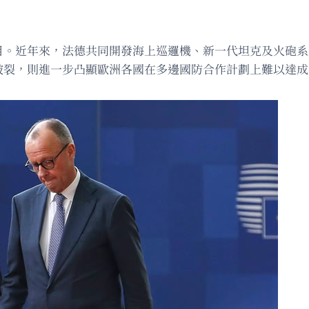
項目。近年來，法德共同開發海上巡邏機、新一代坦克及火砲
的破裂，則進一步凸顯歐洲各國在多邊國防合作計劃上難以達