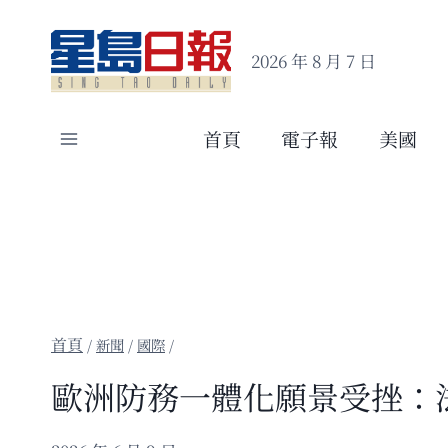
Skip
to
2026 年 8 月 7 日
content
首頁
電子報
美國
/
新聞
/
國際
/
歐洲防務一體化願景受挫