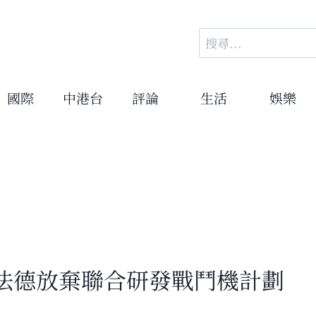
搜
尋
關
鍵
國際
中港台
評論
生活
娛樂
字:
：法德放棄聯合研發戰鬥機計劃