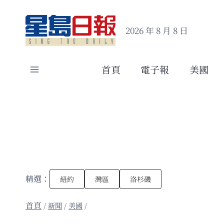
Skip
to
2026 年 8 月 8 日
content
首頁
電子報
美國
精選：
紐約
灣區
洛杉磯
/
新聞
/
美國
/