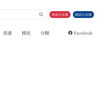
粵語台直播
國語台直播
房產
移民
分類
Facebook