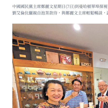
中國國民黨主席鄭麗文星期日(7日)到曼哈頓華埠
劉艾倫伉儷親自泡茶款待，與鄭麗文主席輕鬆暢談，