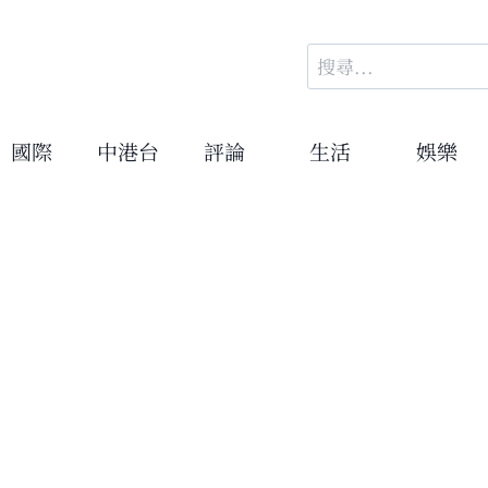
搜
尋
關
鍵
國際
中港台
評論
生活
娛樂
字: