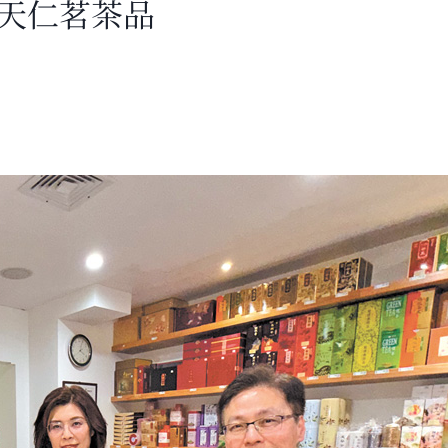
光天仁茗茶品