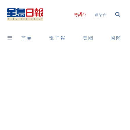
Skip
to
國語台
粵語台
content
首頁
電子報
美國
國際