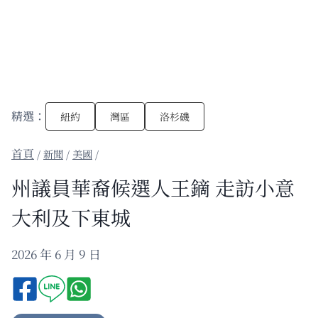
精選：
紐約
灣區
洛杉磯
/
新聞
/
美國
/
州議員華裔候選人王鏑 走訪小意
大利及下東城
2026 年 6 月 9 日