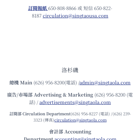
訂閱報紙
650-808-8866 或 短信 650-822-
8187
circulation@singtaousa.com
洛杉磯
總機
Main
(626) 956-8200(電話) /
admin@singtaola.com
廣告/市場部
Advertising & Marketing
(626) 956-8200 (電
話) /
advertisements@singtaola.com
訂閱部 Circulation Department
(626) 956-8227 (電話) /(626) 239-
3323 (傳真)
circulation@singtaola.com
會計部 Accounting
Department
accounting@singtaola.com