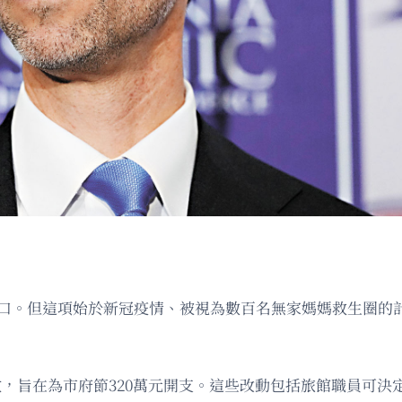
家人口。但這項始於新冠疫情、被視為數百名無家媽媽救生圈的
效，旨在為市府節320萬元開支。這些改動包括旅館職員可決