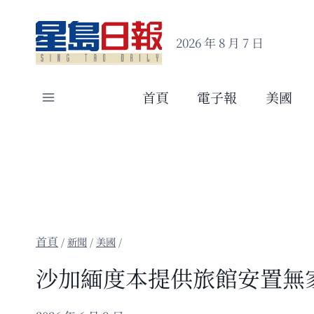
Skip
to
2026 年 8 月 7 日
content
首頁
電子報
美國
/
新聞
/
美國
/
沙加緬度本提供旅館安置無