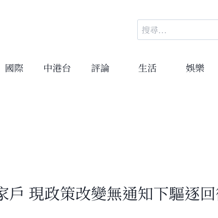
搜
尋
關
鍵
國際
中港台
評論
生活
娛樂
字:
家戶 現政策改變無通知下驅逐回