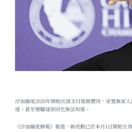
沙加緬度2020年開始出資支付旅館費用，安置無
逐，甚至連驅逐原因也無法知道。
《沙加緬度蜂報》報道，新改動已於本月1日開始生