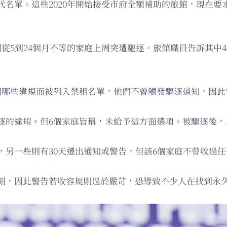
代名單。這些2020年開始接受市府全額補助的旅館，現在要
從5到24個月不等的家庭上周突遭驅逐。旅館職員告訴其中
因哪些違規而被列入禁租名單，他們不曾觸發驅逐通知，因此
逐的違規。但6個家庭皆稱，未給予這方面選項。被驅逐後，
，另一些則有30天遷出通知或警告，但該6個家庭不曾收過任
刻，因此警告若收容規則過於嚴苛，恐導致不少人在找到永