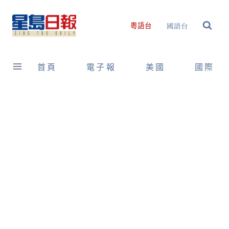
Skip
to
國語台
粵語台
content
首頁
電子報
美國
國際