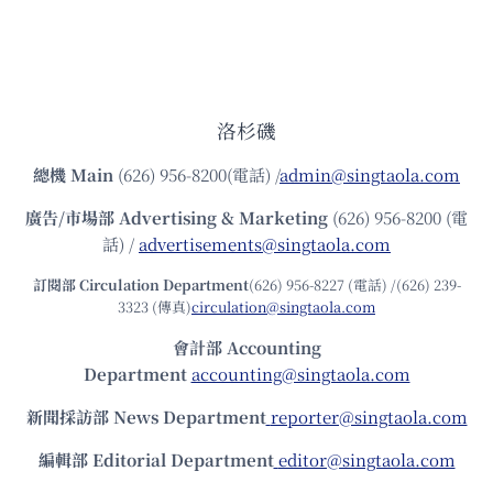
洛杉磯
總機
Main
(626) 956-8200(電話) /
admin@singtaola.com
廣告/市場部
Advertising & Marketing
(626) 956-8200 (電
話) /
advertisements@singtaola.com
訂閱部 Circulation Department
(626) 956-8227 (電話) /(626) 239-
3323 (傳真)
circulation@singtaola.com
會計部 Accounting
Department
accounting@singtaola.com
新聞採訪部 News Department
reporter@singtaola.com
編輯部 Editorial Department
editor@singtaola.com