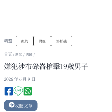
精選：
紐約
灣區
洛杉磯
/
新聞
/
美國
/
嫌犯涉布碌崙槍擊19歲男子
2026 年 6 月 9 日
收聽文章