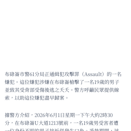
布碌崙市警61分局正通緝犯攻擊罪（Assault）的一名
嫌犯。這位嫌犯涉嫌在布碌崙槍擊了一名19歲的男子
並致其受背部受傷後逃之夭夭。警方呼籲民眾提供線
索，以助這位嫌犯盡早歸案。
據警方介紹，2026年6月1日星期一下午大約2時30
分，在布碌崙U大道1213號前，一名19歲男受害者遭
一位身份不明的男子接近併發生口角。爭執期間，該