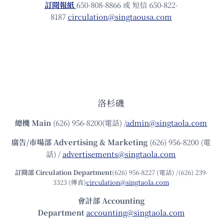
訂閱報紙
650-808-8866 或 短信 650-822-
8187
circulation@singtaousa.com
洛杉磯
總機
Main
(626) 956-8200(電話) /
admin@singtaola.com
廣告/市場部
Advertising & Marketing
(626) 956-8200 (電
話) /
advertisements@singtaola.com
訂閱部 Circulation Department
(626) 956-8227 (電話) /(626) 239-
3323 (傳真)
circulation@singtaola.com
會計部 Accounting
Department
accounting@singtaola.com