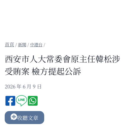
/
新聞
/
中港台
/
西安市人大常委會原主任韓松涉
受賄案 檢方提起公訴
2026 年 6 月 9 日
收聽文章