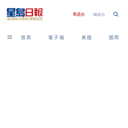
Skip
to
國語台
粵語台
content
首頁
電子報
美國
國際