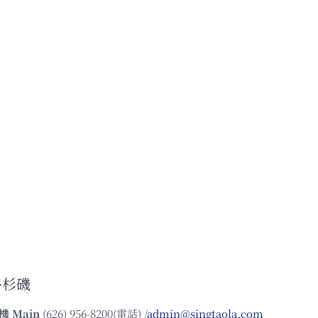
洛杉磯
機
Main
(626) 956-8200(電話) /
admin@singtaola.com