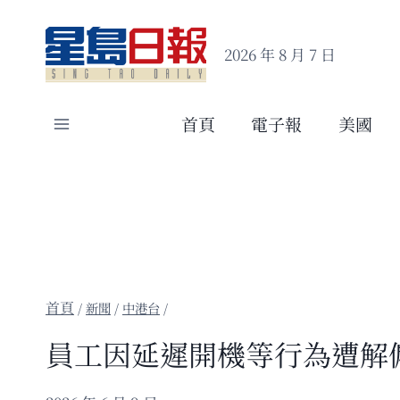
Skip
to
2026 年 8 月 7 日
content
首頁
電子報
美國
/
新聞
/
中港台
/
員工因延遲開機等行為遭解