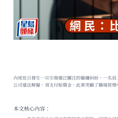
內地近日發生一宗引發廣泛關注的僱傭糾紛，一名員
公司違法解僱，須支付賠償金，此案突顯了職場管理
本文核心內容：