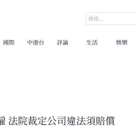
搜
尋
關
鍵
國際
中港台
評論
生活
娛樂
字:
僱 法院裁定公司違法須賠償