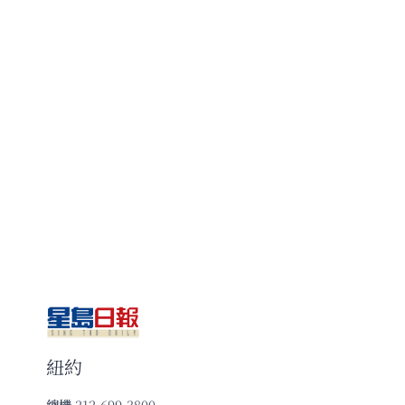
紐約
總機
212-699-3800