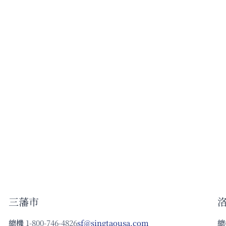
三藩市
總機
1-800-746-4826
sf@singtaousa.com
總