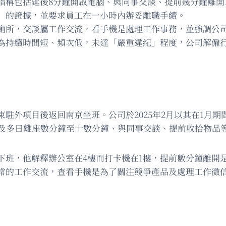
指稱包括延後8分鐘開啟電腦、與同事交談、提前幾分鐘離開
」的證據，並要求員工在一小時內辦妥離職手續。
廁所，交談屬工作交流，看手機是處理工作事務，並強調公
持續時間短、頻次低，未達「嚴重違紀」程度，公司解僱行為
駐外項目後返回南京坐班。公司於2025年2月以其在1月
以及多日離座數分鐘至十數分鐘、與同事交談、提前收拾物品
下班，他解釋辦公室在4樓而打卡機在1樓，提前數分鐘離開
常的工作交流，查看手機是為了關注競爭產品及處理工作微