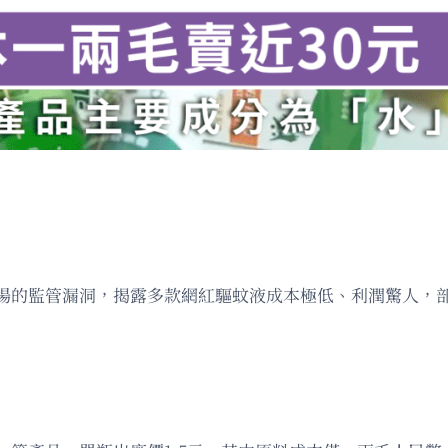
場的監管漏洞，揭露多款網紅驅蚊液成本極低、利潤驚人，