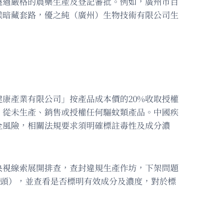
繞過嚴格的農藥生產及登記審批。例如，廣州市百
樣暗藏套路，優之純（廣州）生物技術有限公司生
康產業有限公司」按產品成本價的20%收取授權
，從未生產、銷售或授權任何驅蚊類產品。中國疾
全風險，相關法規要求須明確標註毒性及成分濃
央視線索展開排查，查封違規生產作坊，下架問題
開頭），並查看是否標明有效成分及濃度，對於標