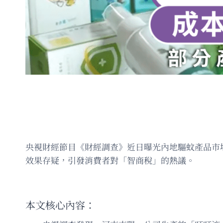
央視財經節目《財經調查》近日曝光內地驅蚊產品市
效果存疑，引發消費者對「智商稅」的熱議。
本文核心內容：