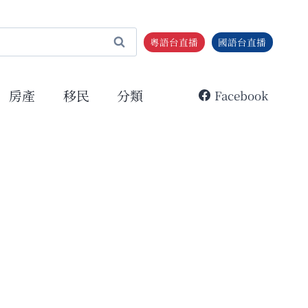
粵語台直播
國語台直播
房產
移民
分類
Facebook