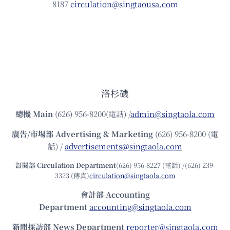
8187
circulation@singtaousa.com
洛杉磯
總機
Main
(626) 956-8200(電話) /
admin@singtaola.com
廣告/市場部
Advertising & Marketing
(626) 956-8200 (電
話) /
advertisements@singtaola.com
訂閱部 Circulation Department
(626) 956-8227 (電話) /(626) 239-
3323 (傳真)
circulation@singtaola.com
會計部 Accounting
Department
accounting@singtaola.com
新聞採訪部 News Department
reporter@singtaola.com