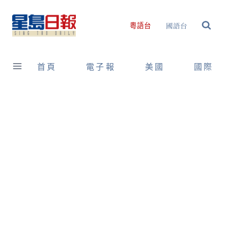
Skip
to
國語台
粵語台
content
首頁
電子報
美國
國際