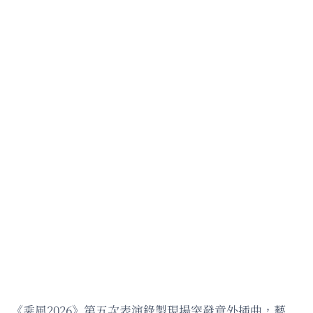
《乘風2026》第五次表演錄製現場突發意外插曲，藝