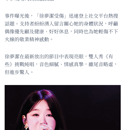
事件曝光後，「徐夢潔受傷」迅速登上社交平台熱搜
話題。支持者紛紛湧入留言關心她的身體狀況，呼籲
偶像優先顧及健康、好好休息，同時也為她輕傷不下
火線的敬業精神感動。
徐夢潔在最新放出的節目中表現亮眼，雙人秀《有
些》挑戰純唱，音色細膩、情感真摯，雖尾音略虛，
但進步驚人。