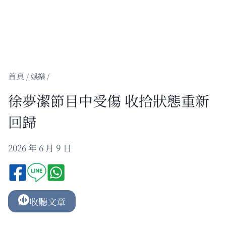
/
娛樂
/
徐夢潔節目中受傷 收拾狀態重新
回歸
2026 年 6 月 9 日
收聽文章