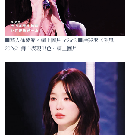
■藝人徐夢潔。網上圖片 .c2/c3 ■徐夢潔《乘風
2026》舞台表現出色。網上圖片