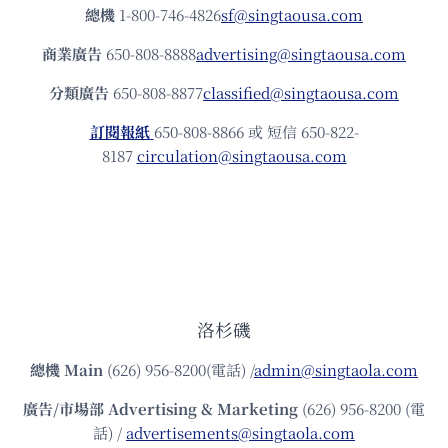
總機
1-800-746-4826
sf@singtaousa.com
商業廣告
650-808-8888
advertising@singtaousa.com
分類廣告
650-808-8877
classified@singtaousa.com
訂閱報紙
650-808-8866 或 短信 650-822-
8187
circulation@singtaousa.com
洛杉磯
總機
Main
(626) 956-8200(電話) /
admin@singtaola.com
廣告/市場部
Advertising & Marketing
(626) 956-8200 (電
話) /
advertisements@singtaola.com