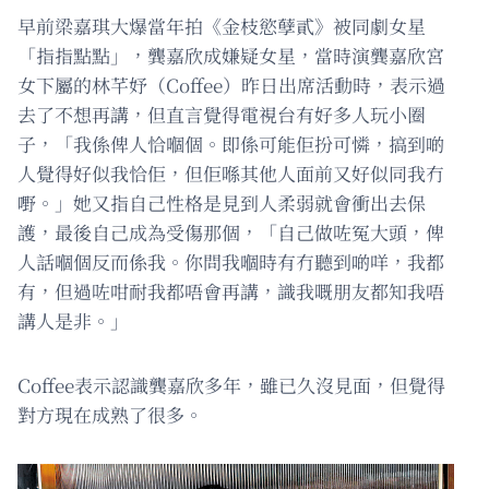
早前梁嘉琪大爆當年拍《金枝慾孽貳》被同劇女星
「指指點點」，龔嘉欣成嫌疑女星，當時演龔嘉欣宮
女下屬的林芊妤（Coffee）昨日出席活動時，表示過
去了不想再講，但直言覺得電視台有好多人玩小圈
子，「我係俾人恰嗰個。即係可能佢扮可憐，搞到啲
人覺得好似我恰佢，但佢喺其他人面前又好似同我冇
嘢。」她又指自己性格是見到人柔弱就會衝出去保
護，最後自己成為受傷那個，「自己做咗冤大頭，俾
人話嗰個反而係我。你問我嗰時有冇聽到啲咩，我都
有，但過咗咁耐我都唔會再講，識我嘅朋友都知我唔
講人是非。」
Coffee表示認識龔嘉欣多年，雖已久沒見面，但覺得
對方現在成熟了很多。