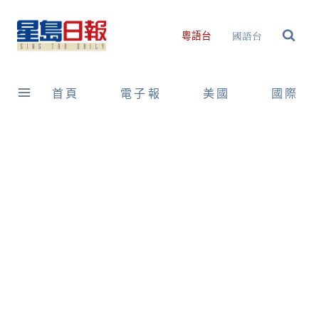
Skip
to
國語台
粵語台
content
首頁
電子報
美國
國際