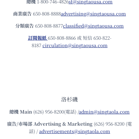
總機
1-800-746-4826
sf@singtaousa.com
商業廣告
650-808-8888
advertising@singtaousa.com
分類廣告
650-808-8877
classified@singtaousa.com
訂閱報紙
650-808-8866 或 短信 650-822-
8187
circulation@singtaousa.com
洛杉磯
總機
Main
(626) 956-8200(電話) /
admin@singtaola.com
廣告/市場部
Advertising & Marketing
(626) 956-8200 (電
話) /
advertisements@singtaola.com