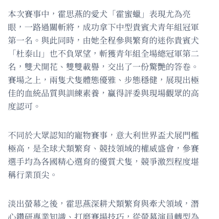
本次賽事中，霍思燕的愛犬「霍蜜蠟」表現尤為亮
眼，一路過關斬將，成功拿下中型貴賓犬青年組冠軍
第一名。與此同時，由她全程參與繁育的迷你貴賓犬
「杜泰山」也不負眾望，斬獲青年組全場總冠軍第二
名，雙犬開花、雙雙載譽，交出了一份驚艷的答卷。
賽場之上，兩隻犬隻體態優雅、步態穩健，展現出極
佳的血統品質與訓練素養，贏得評委與現場觀眾的高
度認可。
不同於大眾認知的寵物賽事，意大利世界盃犬展門檻
極高，是全球犬類繁育、競技領域的權威盛會，參賽
選手均為各國精心選育的優質犬隻，競爭激烈程度堪
稱行業頂尖。
淡出螢幕之後，霍思燕深耕犬類繁育與牽犬領域，潛
心鑽研專業知識、打磨賽場技巧，從螢幕演員轉型為