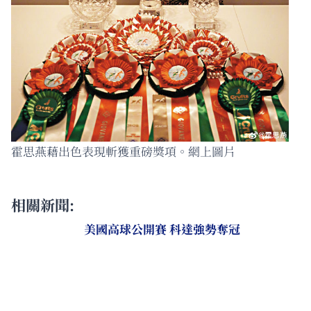
霍思燕藉出色表現斬獲重磅獎項。網上圖片
相關新聞:
美國高球公開賽 科達強勢奪冠