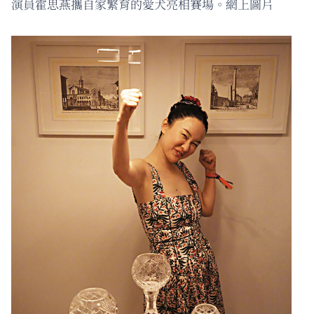
演員霍思燕攜自家繁育的愛犬亮相賽場。網上圖片