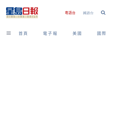
Skip
to
國語台
粵語台
content
首頁
電子報
美國
國際