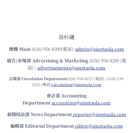
洛杉磯
總機
Main
(626) 956-8200(電話) /
admin@singtaola.com
廣告/市場部
Advertising & Marketing
(626) 956-8200 (電
話) /
advertisements@singtaola.com
訂閱部 Circulation Department
(626) 956-8227 (電話) /(626) 239-
3323 (傳真)
circulation@singtaola.com
會計部 Accounting
Department
accounting@singtaola.com
新聞採訪部 News Department
reporter@singtaola.com
編輯部 Editorial Department
editor@singtaola.com