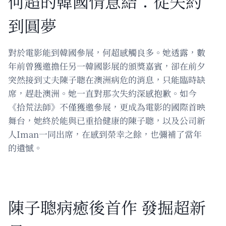
何超的韓國情意結：從失約
到圓夢
對於電影能到韓國參展，何超感觸良多。她透露，數
年前曾獲邀擔任另一韓國影展的頒獎嘉賓，卻在前夕
突然接到丈夫陳子聰在澳洲病危的消息，只能臨時缺
席，趕赴澳洲。她一直對那次失約深感抱歉。如今
《拾荒法師》不僅獲邀參展，更成為電影的國際首映
舞台，她終於能與已重拾健康的陳子聰，以及公司新
人Iman一同出席，在感到榮幸之餘，也彌補了當年
的遺憾。
陳子聰病癒後首作 發掘超新