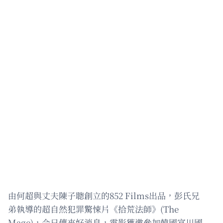
由何超與丈夫陳子聰創立的852 Films出品，彭氏兄
弟執導的超自然犯罪驚悚片《拾荒法師》(The
Mage)，今日傳來好消息，電影獲邀參加韓國富川國