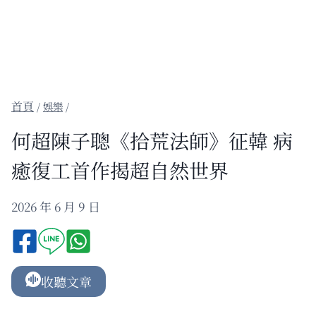
/
娛樂
/
何超陳子聰《拾荒法師》征韓 病
癒復工首作揭超自然世界
2026 年 6 月 9 日
收聽文章