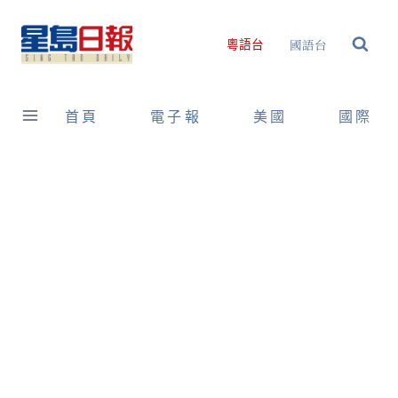
Skip
to
國語台
粵語台
content
首頁
電子報
美國
國際