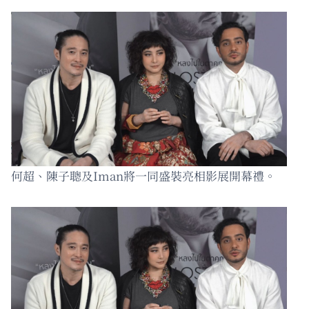
何超、陳子聰及Iman將一同盛裝亮相影展開幕禮。