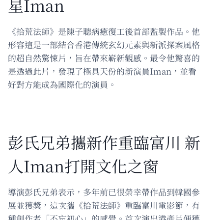
星Iman
《拾荒法師》是陳子聰病癒復工後首部監製作品。他
形容這是一部結合香港傳統玄幻元素與新派探案風格
的超自然驚悚片，旨在帶來嶄新觀感。最令他驚喜的
是透過此片，發現了極具天份的新演員Iman，並看
好對方能成為國際化的演員。
彭氏兄弟攜新作重臨富川 新
人Iman打開文化之窗
導演彭氏兄弟表示，多年前已很榮幸帶作品到韓國參
展並獲獎，這次攜《拾荒法師》重臨富川電影節，有
種創作者「不忘初心」的感覺。首次演出港產片便獲