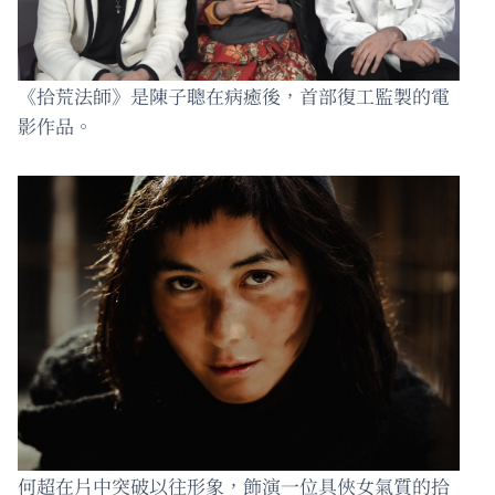
《拾荒法師》是陳子聰在病癒後，首部復工監製的電
影作品。
何超在片中突破以往形象，飾演一位具俠女氣質的拾