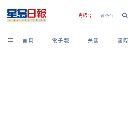
Skip
to
國語台
粵語台
content
首頁
電子報
美國
國際