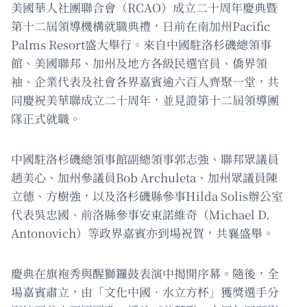
美國華人社團聯合會（RCAO）成立二十周年慶典暨
第十二屆領導機構就職典禮，日前在南加州Pacific
Palms Resort盛大舉行。來自中國駐洛杉磯總領事
館、美國聯邦、加州及地方各級民選官員、僑界領
袖、企業代表及社會各界嘉賓逾六百人齊聚一堂，共
同慶祝美華聯成立二十周年，並見證第十二屆領導團
隊正式就職。
中國駐洛杉磯總領事館副總領事郭志強、聯邦眾議員
趙美心、加州參議員Bob Archuleta、加州眾議員陳
立德、方樹強，以及洛杉磯縣參事Hilda Solis辦公室
代表吳忠國、前洛縣參事安東諾維奇（Michael D.
Antonovich）等政界嘉賓亦到場祝賀，共襄盛舉。
慶典在旗袍秀與醒獅鑼鼓表演中揭開序幕。隨後，全
場嘉賓肅立，由「文化中國‧水立方杯」獲獎選手分