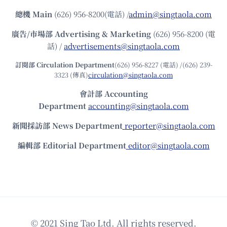
總機
Main
(626) 956-8200(電話) /
admin@singtaola.com
廣告/市場部
Advertising & Marketing
(626) 956-8200 (電
話) /
advertisements@singtaola.com
訂閱部 Circulation Department
(626) 956-8227 (電話) /(626) 239-
3323 (傳真)
circulation@singtaola.com
會計部 Accounting
Department
accounting@singtaola.com
新聞採訪部 News Department
reporter@singtaola.com
編輯部 Editorial Department
editor@singtaola.com
© 2021 Sing Tao Ltd. All rights reserved.