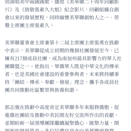
別演唱美中兩國國歌，播放《美華聯二十周年回顧影
片》及《致敬張素久大姐》紀念影片，回顧組織自創
會以來的發展歷程，同時緬懷美華聯創始人之一、榮
譽主席團主席張素久。
美華聯董事會主席兼第十二屆主席團主席張勇在致辭
中表示，美華聯從成立初期的幾個社團發展至今，已
擁有217個成員社團，成為南加州最具影響力的華人社
團聯盟之一。他指出，華僑華人既是中華文化的傳承
者，也是美國社會建設的重要參與者，未來將持續秉
持「團結、傳承、奉獻、發展」理念，攜手各成員社
團共同推動社區繁榮與族裔和諧。
郭志強在致辭中高度肯定美華聯多年來服務僑胞、促
進僑社團結及推動中美民間友好交流所作出的貢獻，
並期盼新一屆領導團隊繼續凝聚僑心、匯聚力量，開
創新的發展篇章。多位民選官員亦向美華聯頒發賀