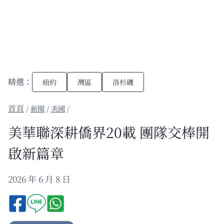
精選：
紐約
灣區
洛杉磯
/
新聞
/
美國
/
美華聯深耕僑界20載 團隊交棒開
啟新篇章
2026 年 6 月 8 日