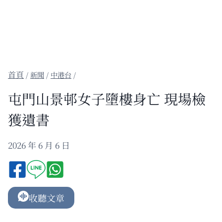
/
新聞
/
中港台
/
屯門山景邨女子墮樓身亡 現場檢
獲遺書
2026 年 6 月 6 日
收聽文章