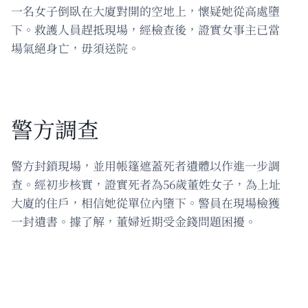
一名女子倒臥在大廈對開的空地上，懷疑她從高處墮
下。救護人員趕抵現場，經檢查後，證實女事主已當
場氣絕身亡，毋須送院。
警方調查
警方封鎖現場，並用帳篷遮蓋死者遺體以作進一步調
查。經初步核實，證實死者為56歲董姓女子，為上址
大廈的住戶，相信她從單位內墮下。警員在現場檢獲
一封遺書。據了解，董婦近期受金錢問題困擾。