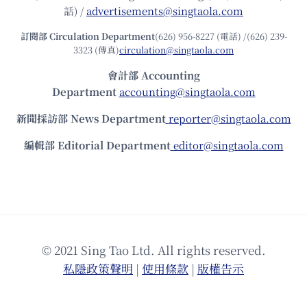
話) /
advertisements@singtaola.com
訂閱部 Circulation Department
(626) 956-8227 (電話) /(626) 239-
3323 (傳真)
circulation@singtaola.com
會計部 Accounting
Department
accounting@singtaola.com
新聞採訪部 News Department
reporter@singtaola.com
編輯部 Editorial Department
editor@singtaola.com
© 2021 Sing Tao Ltd. All rights reserved.
私隱政策聲明
|
使⽤條款
|
版權告⽰