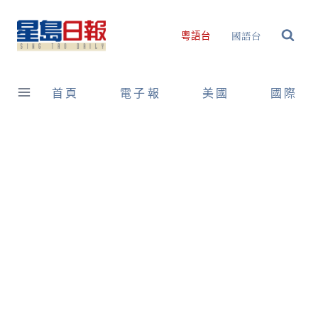
Skip
to
國語台
粵語台
content
首頁
電子報
美國
國際