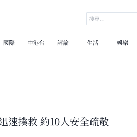
搜
尋
關
鍵
國際
中港台
評論
生活
娛樂
字:
迅速撲救 約10人安全疏散