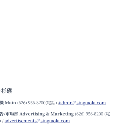
洛杉磯
機
Main
(626) 956-8200(電話) /
admin@singtaola.com
告/市場部
Advertising & Marketing
(626) 956-8200 (電
 /
advertisements@singtaola.com