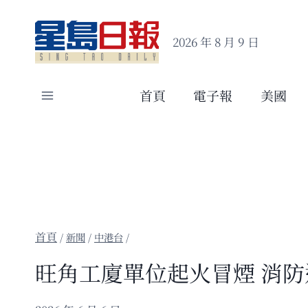
Skip
to
2026 年 8 月 9 日
content
首頁
電子報
美國
/
新聞
/
中港台
/
旺角工廈單位起火冒煙 消防