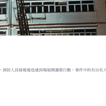
，消防人員接報後迅速到場展開灌救行動。事件中約有10名