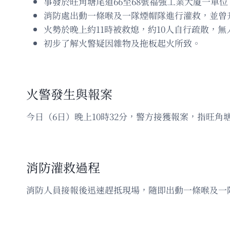
事發於旺角塘尾道66至68號福強工業大廈一單位
消防處出動一條喉及一隊煙帽隊進行灌救，並曾
火勢於晚上約11時被救熄，約10人自行疏散，無
初步了解火警疑因雜物及拖板起火所致。
火警發生與報案
今日（6日）晚上10時32分，警方接獲報案，指旺
消防灌救過程
消防人員接報後迅速趕抵現場，隨即出動一條喉及一