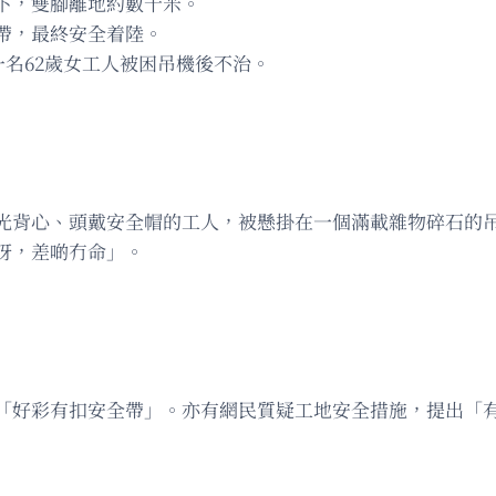
下，雙腳離地約數十米。
帶，最終安全着陸。
一名62歲女工人被困吊機後不治。
螢光背心、頭戴安全帽的工人，被懸掛在一個滿載雜物碎石的
呀，差啲冇命」。
「好彩有扣安全帶」。亦有網民質疑工地安全措施，提出「