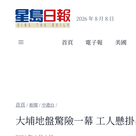
Skip
to
2026 年 8 月 8 日
content
首頁
電子報
美國
/
新聞
/
中港台
/
大埔地盤驚險一幕 工人懸