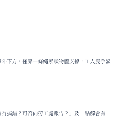
吊斗下方，僅靠一條繩索狀物體支撐，工人雙手緊
有冇搞錯？可否向勞工處報告？」及「點解會有