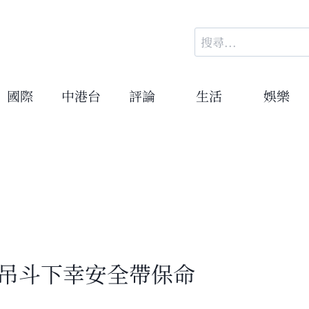
搜
尋
關
鍵
國際
中港台
評論
生活
娛樂
字:
掛吊斗下幸安全帶保命