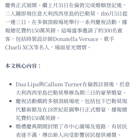
慶典正式展開。繼上月31日在倫敦完成婚姻登記後，
二人隨即飛往意大利西西里島的巴勒莫，由6月5日起
一連三日，在多個頂級場地舉行一系列慶祝活動，據
報總花費約150萬英鎊。這場盛事邀請了約300名賓
客，包括時裝設計師Donatella Versace、歌手
Charli XCX等名人，場面星光熠熠。
本文核心內容：
Dua Lipa與Callum Turner在倫敦註冊後，於意
大利西西里島巴勒莫舉辦為期三日的豪華婚宴。
慶祝活動橫跨多個頂級場地，包括包下巴勒莫現
代藝術館及在18世紀莊園舉行正式婚宴，據報總
花費約150萬英鎊。
婚禮慶典期間封閉了市中心廣場及道路，有居民
表達不滿，傳出新人向受影響居民提供補償。