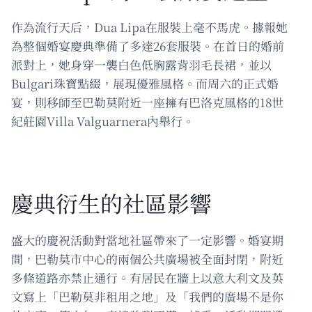
作為流行天后，Dua Lipa在服裝上毫不馬虎。據報她
為整個婚宴慶典準備了多達26套服裝。在首日的婚前
派對上，她身穿一襲白色低胸露背羽毛長裙，並以
Bulgari珠寶點綴，展現優雅風格。而周六的正式婚
宴，則移師至巴勒莫附近一座擁有巴洛克風格的18世
紀莊園Villa Valguarnera內舉行。
慶典衍生的社區影響
盛大的慶祝活動對當地社區帶來了一定影響。婚宴期
間，巴勒莫市中心的兩個公共廣場被全面封閉，附近
多條道路亦禁止通行。有居民在牆上以意大利文及英
文寫上「巴勒莫非租用之地」及「我們的廣場不是你