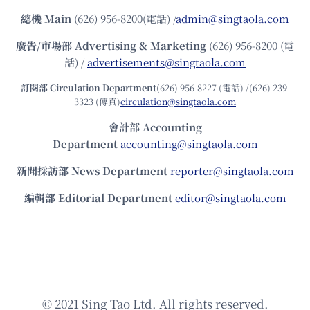
總機
Main
(626) 956-8200(電話) /
admin@singtaola.com
廣告/市場部
Advertising & Marketing
(626) 956-8200 (電
話) /
advertisements@singtaola.com
訂閱部 Circulation Department
(626) 956-8227 (電話) /(626) 239-
3323 (傳真)
circulation@singtaola.com
會計部 Accounting
Department
accounting@singtaola.com
新聞採訪部 News Department
reporter@singtaola.com
編輯部 Editorial Department
editor@singtaola.com
© 2021 Sing Tao Ltd. All rights reserved.