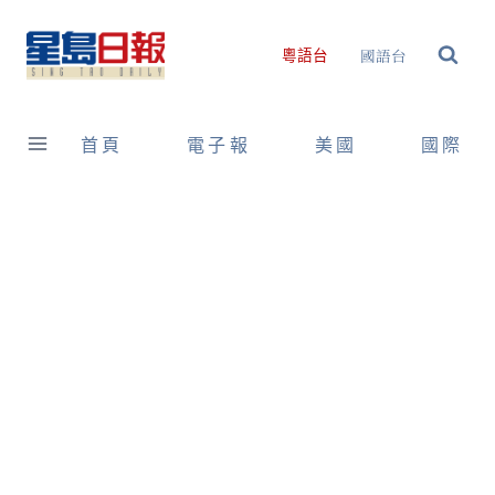
Skip
to
國語台
粵語台
content
首頁
電子報
美國
國際