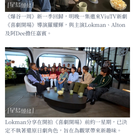
《爆谷一周》新一季回歸，明晚一集邀來ViuTV新劇
《喜劇開場》導演羅耀輝，與主演Lokman、Alton
及阿Dee擔任嘉賓。
Lokman分享在開拍《喜劇開場》前約一星期，已決
定不執著還原日劇角色，旨在為觀眾帶來新趣味。