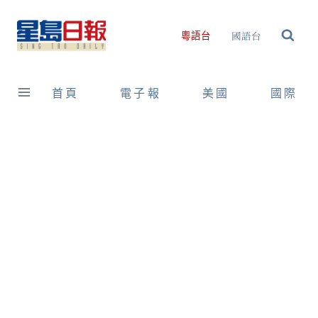
Skip
to
國語台
粵語台
content
首頁
電子報
美國
國際