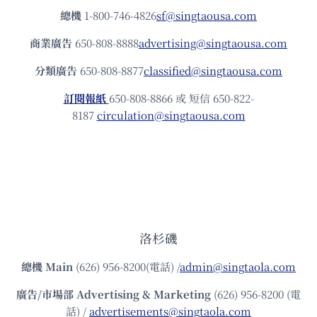
總機
1-800-746-4826
sf@singtaousa.com
商業廣告
650-808-8888
advertising@singtaousa.com
分類廣告
650-808-8877
classified@singtaousa.com
訂閱報紙
650-808-8866 或 短信 650-822-
8187
circulation@singtaousa.com
洛杉磯
總機
Main
(626) 956-8200(電話) /
admin@singtaola.com
廣告/市場部
Advertising & Marketing
(626) 956-8200 (電
話) /
advertisements@singtaola.com