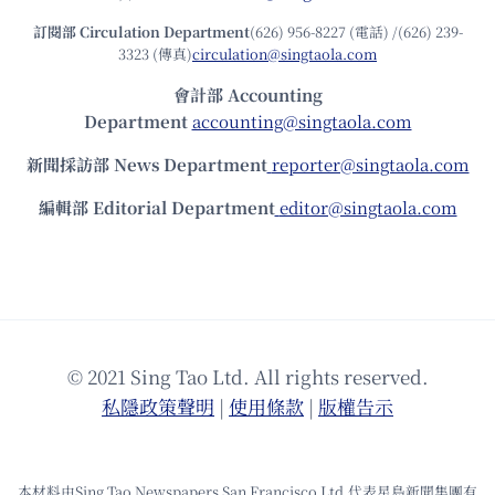
訂閱部 Circulation Department
(626) 956-8227 (電話) /(626) 239-
3323 (傳真)
circulation@singtaola.com
會計部 Accounting
Department
accounting@singtaola.com
新聞採訪部 News Department
reporter@singtaola.com
編輯部 Editorial Department
editor@singtaola.com
© 2021 Sing Tao Ltd. All rights reserved.
私隱政策聲明
|
使⽤條款
|
版權告⽰
本材料由Sing Tao Newspapers San Francisco Ltd.代表星島新聞集團有