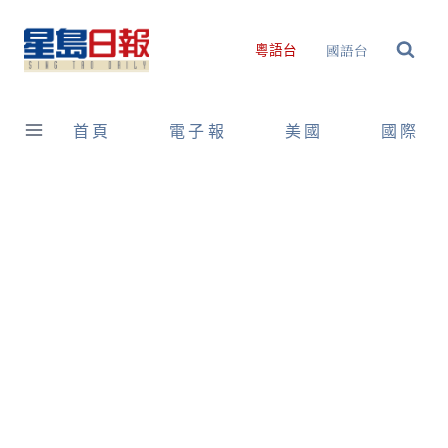
Skip
to
國語台
粵語台
content
首頁
電子報
美國
國際