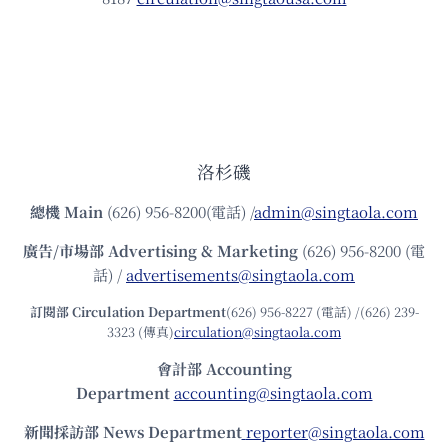
洛杉磯
總機
Main
(626) 956-8200(電話) /
admin@singtaola.com
廣告/市場部
Advertising & Marketing
(626) 956-8200 (電
話) /
advertisements@singtaola.com
訂閱部 Circulation Department
(626) 956-8227 (電話) /(626) 239-
3323 (傳真)
circulation@singtaola.com
會計部 Accounting
Department
accounting@singtaola.com
新聞採訪部 News Department
reporter@singtaola.com