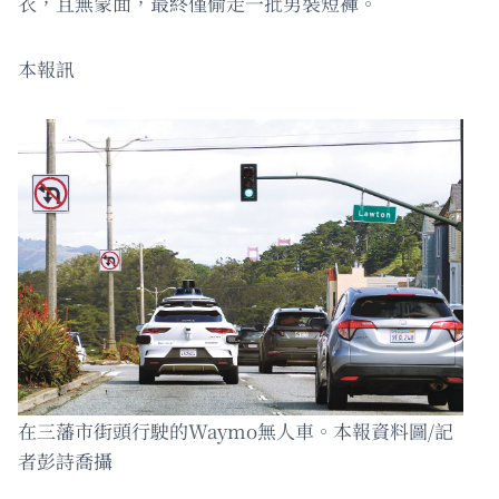
衣，且無蒙面，最終僅偷走一批男裝短褲。
本報訊
在三藩市街頭行駛的Waymo無人車。本報資料圖/記
者彭詩喬攝