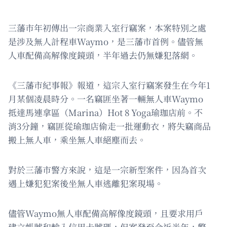
三藩市年初傳出一宗商業入室行竊案，本案特別之處
是涉及無人計程車Waymo，是三藩市首例。儘管無
人車配備高解像度鏡頭，半年過去仍無嫌犯落網。
《三藩市紀事報》報道，這宗入室行竊案發生在今年1
月某個凌晨時分。一名竊匪坐著一輛無人車Waymo
抵達馬連拿區（Marina）Hot 8 Yoga瑜珈店前。不
消3分鐘，竊匪從瑜珈店偷走一批運動衣，將失竊商品
搬上無人車，乘坐無人車絕塵而去。
對於三藩市警方來說，這是一宗新型案件，因為首次
遇上嫌犯犯案後坐無人車逃離犯案現場。
儘管Waymo無人車配備高解像度鏡頭，且要求用戶
建立帳號和輸入信用卡號碼，但案發至今近半年，警