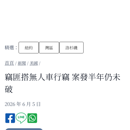
精選：
紐約
灣區
洛杉磯
/
新聞
/
美國
/
竊匪搭無人車行竊 案發半年仍未
破
2026 年 6 月 5 日