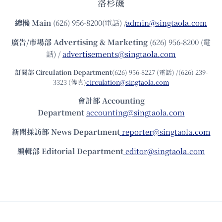
洛杉磯
總機
Main
(626) 956-8200(電話) /
admin@singtaola.com
廣告/市場部
Advertising & Marketing
(626) 956-8200 (電
話) /
advertisements@singtaola.com
訂閱部 Circulation Department
(626) 956-8227 (電話) /(626) 239-
3323 (傳真)
circulation@singtaola.com
會計部 Accounting
Department
accounting@singtaola.com
新聞採訪部 News Department
reporter@singtaola.com
編輯部 Editorial Department
editor@singtaola.com