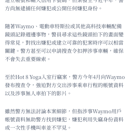
方尚無逮捕任何嫌犯或公開任何嫌犯身份。
隨著Waymo、電動車特斯拉或其他高科技車輛配備
鏡頭記錄週邊事物，警員尋求這些鏡頭拍下的畫面變
得常見，對找出嫌犯或建立可靠的犯案時序可以相當
關鍵。警方甚至可以申請搜查令扣押涉事車輛，確保
不會失去重要線索。
至於Hot 8 Yoga入室行竊案，警方今年4月向Waymo
發布搜查令，強迫對方交出涉事乘車行程的帳號資料
以及涉事無人車拍下的影片。
雖然警方無法討論本案細節，但指涉事Waymo用戶
帳號資料無助警方找到嫌犯，嫌犯利用失竊身份資料
或一次性手機叫車並不罕見。