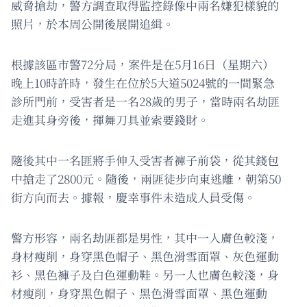
威脅搶劫，警方調查取得監控錄像中兩名嫌犯樣貌的
照片，於本周公開後展開追緝。
根據該區市警72分局，案件是在5月16日（星期六）
晚上10時許時，發生在位於5大道5024號的一間緊急
診所門前，受害者是一名28歲的男子，當時兩名劫匪
走進其身旁後，揮舞刀具並索要錢財。
隨後其中一名匪將手伸入受害者褲子前袋，從其錢包
中搶走了2800元。隨後，兩匪徒步向東逃離，朝第50
街方向而去。據報，慶幸事件未造成人員受傷。
警方形容，兩名劫匪都是男性，其中一人膚色較淺，
身材瘦削，身穿黑色帽子、黑色滑雪面罩、灰色運動
衫、黑色褲子及白色運動鞋。另一人也膚色較淺，身
材瘦削，身穿黑色帽子、黑色滑雪面罩、黑色運動