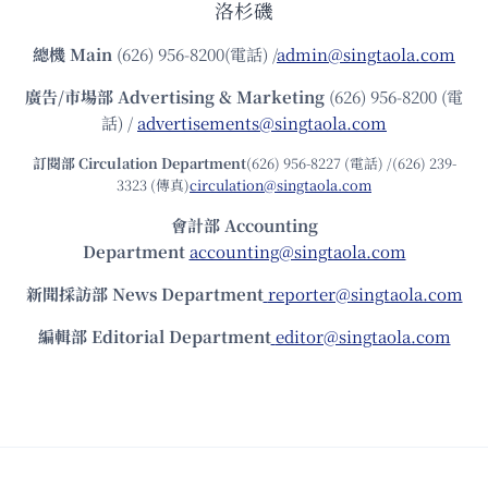
洛杉磯
總機
Main
(626) 956-8200(電話) /
admin@singtaola.com
廣告/市場部
Advertising & Marketing
(626) 956-8200 (電
話) /
advertisements@singtaola.com
訂閱部 Circulation Department
(626) 956-8227 (電話) /(626) 239-
3323 (傳真)
circulation@singtaola.com
會計部 Accounting
Department
accounting@singtaola.com
新聞採訪部 News Department
reporter@singtaola.com
編輯部 Editorial Department
editor@singtaola.com