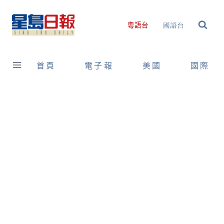
Skip
to
國語台
粵語台
content
首頁
電子報
美國
國際