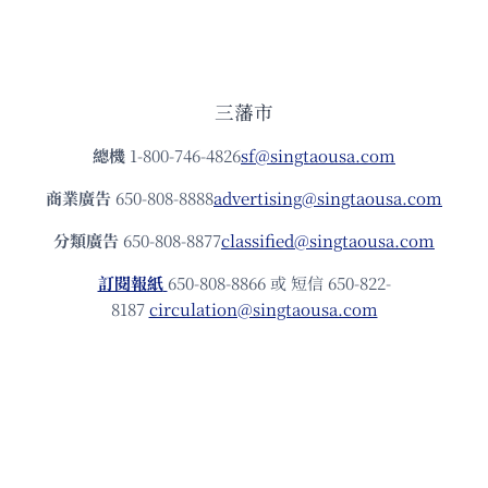
三藩市
總機
1-800-746-4826
sf@singtaousa.com
商業廣告
650-808-8888
advertising@singtaousa.com
分類廣告
650-808-8877
classified@singtaousa.com
訂閱報紙
650-808-8866 或 短信 650-822-
8187
circulation@singtaousa.com