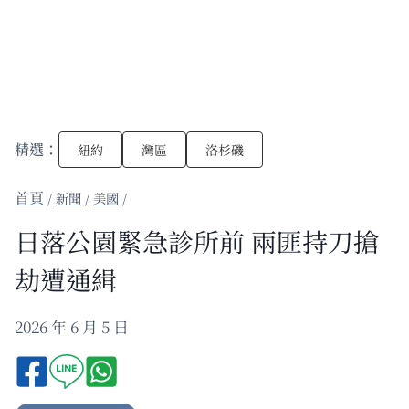
精選：
紐約
灣區
洛杉磯
/
新聞
/
美國
/
日落公園緊急診所前 兩匪持刀搶
劫遭通緝
2026 年 6 月 5 日