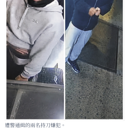
遭警通緝的兩名持刀嫌犯。