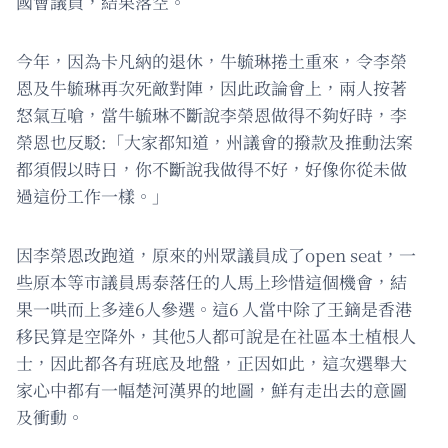
國會議員，結果落空。
今年，因為卡凡納的退休，牛毓琳捲土重來，令李榮
恩及牛毓琳再次死敵對陣，因此政論會上，兩人按著
怒氣互嗆，當牛毓琳不斷說李榮恩做得不夠好時，李
榮恩也反駁:「大家都知道，州議會的撥款及推動法案
都須假以時日，你不斷說我做得不好，好像你從未做
過這份工作一樣。」
因李榮恩改跑道，原來的州眾議員成了open seat，一
些原本等市議員馬泰落任的人馬上珍惜這個機會，結
果一哄而上多達6人參選。這6 人當中除了王鏑是香港
移民算是空降外，其他5人都可說是在社區本土植根人
士，因此都各有班底及地盤，正因如此，這次選舉大
家心中都有一幅楚河漢界的地圖，鮮有走出去的意圖
及衝動。