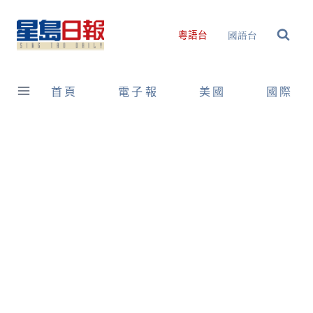
Skip
to
國語台
粵語台
content
首頁
電子報
美國
國際