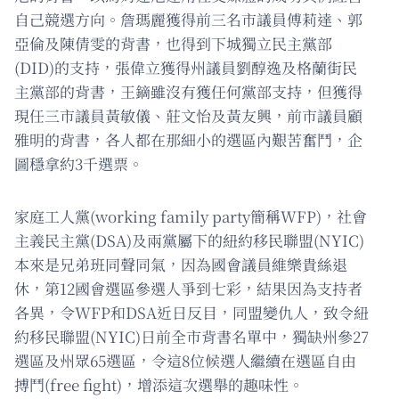
自己競選方向。詹瑪麗獲得前三名市議員傅莉達、郭
亞倫及陳倩雯的背書，也得到下城獨立民主黨部
(DID)的支持，張偉立獲得州議員劉醇逸及格蘭街民
主黨部的背書，王鏑雖沒有獲任何黨部支持，但獲得
現任三市議員黃敏儀、莊文怡及黃友興，前市議員顧
雅明的背書，各人都在那細小的選區內艱苦奮鬥，企
圖穩拿約3千選票。
家庭工人黨(working family party簡稱WFP)，社會
主義民主黨(DSA)及兩黨屬下的紐約移民聯盟(NYIC)
本來是兄弟班同聲同氣，因為國會議員維樂貴絲退
休，第12國會選區參選人爭到七彩，結果因為支持者
各異，令WFP和DSA近日反目，同盟變仇人，致令紐
約移民聯盟(NYIC)日前全市背書名單中，獨缺州參27
選區及州眾65選區，令這8位候選人繼續在選區自由
搏鬥(free fight)，增添這次選舉的趣味性。