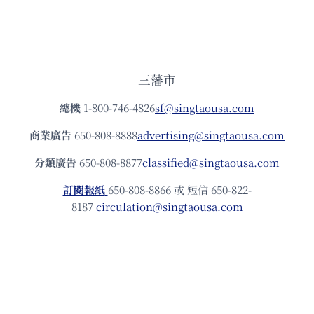
三藩市
總機
1-800-746-4826
sf@singtaousa.com
商業廣告
650-808-8888
advertising@singtaousa.com
分類廣告
650-808-8877
classified@singtaousa.com
訂閱報紙
650-808-8866 或 短信 650-822-
8187
circulation@singtaousa.com