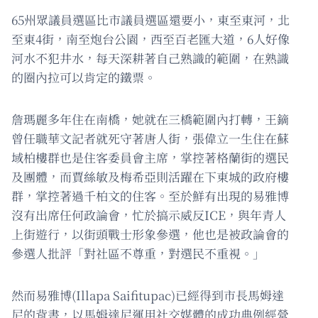
65州眾議員選區比市議員選區還要小，東至東河，北
至東4街，南至炮台公園，西至百老匯大道，6人好像
河水不犯井水，每天深耕著自己熟識的範圍，在熟識
的圈內拉可以肯定的鐵票。
詹瑪麗多年住在南橋，她就在三橋範圍內打轉，王鏑
曾任職華文記者就死守著唐人街，張偉立一生住在蘇
域柏樓群也是住客委員會主席，掌控著格蘭街的選民
及團體，而賈絲敏及梅希亞則活躍在下東城的政府樓
群，掌控著過千柏文的住客。至於鮮有出現的易雅博
沒有出席任何政論會，忙於搞示威反ICE，與年青人
上街遊行，以街頭戰士形象參選，他也是被政論會的
參選人批評「對社區不尊重，對選民不重視。」
然而易雅博(Illapa Saifitupac)已經得到市長馬姆達
尼的背書，以馬姆達尼運用社交媒體的成功典例經營