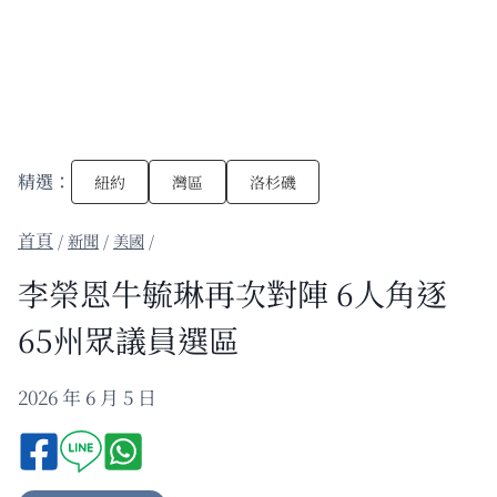
精選：
紐約
灣區
洛杉磯
/
新聞
/
美國
/
李榮恩牛毓琳再次對陣 6人角逐
65州眾議員選區
2026 年 6 月 5 日