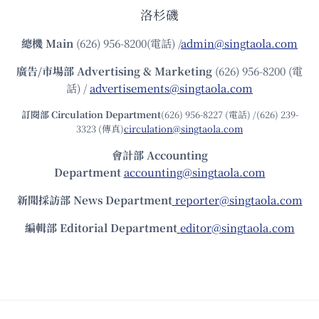
洛杉磯
總機
Main
(626) 956-8200(電話) /
admin@singtaola.com
廣告/市場部
Advertising & Marketing
(626) 956-8200 (電
話) /
advertisements@singtaola.com
訂閱部 Circulation Department
(626) 956-8227 (電話) /(626) 239-
3323 (傳真)
circulation@singtaola.com
會計部 Accounting
Department
accounting@singtaola.com
新聞採訪部 News Department
reporter@singtaola.com
編輯部 Editorial Department
editor@singtaola.com