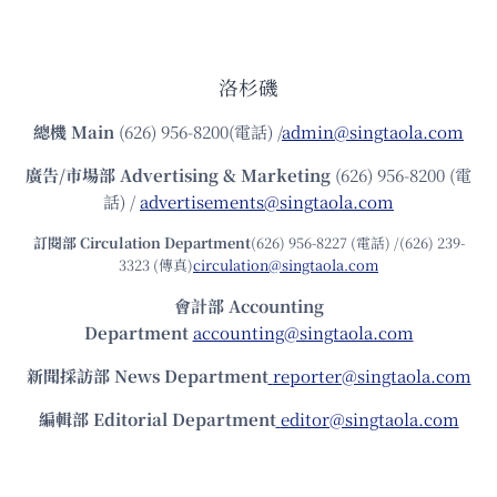
洛杉磯
總機
Main
(626) 956-8200(電話) /
admin@singtaola.com
廣告/市場部
Advertising & Marketing
(626) 956-8200 (電
話) /
advertisements@singtaola.com
訂閱部 Circulation Department
(626) 956-8227 (電話) /(626) 239-
3323 (傳真)
circulation@singtaola.com
會計部 Accounting
Department
accounting@singtaola.com
新聞採訪部 News Department
reporter@singtaola.com
編輯部 Editorial Department
editor@singtaola.com