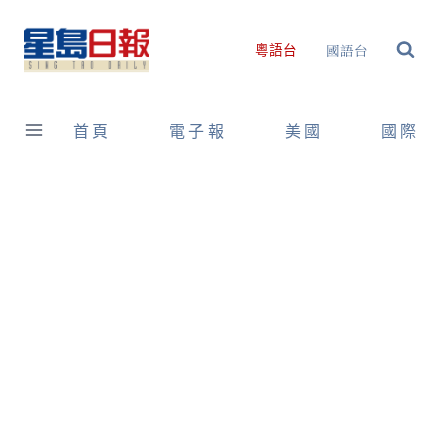
Skip
to
國語台
粵語台
content
首頁
電子報
美國
國際