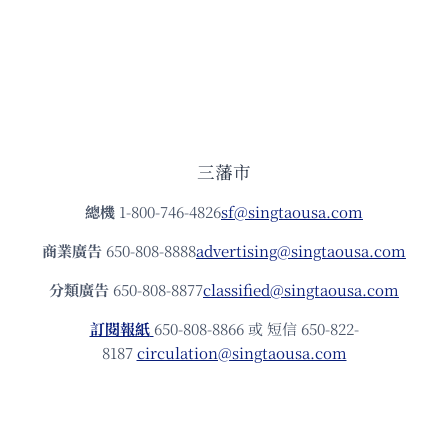
三藩市
總機
1-800-746-4826
sf@singtaousa.com
商業廣告
650-808-8888
advertising@singtaousa.com
分類廣告
650-808-8877
classified@singtaousa.com
訂閱報紙
650-808-8866 或 短信 650-822-
8187
circulation@singtaousa.com