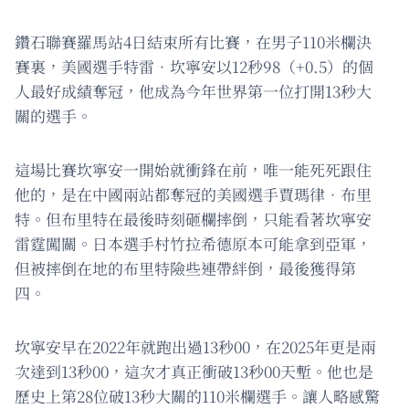
鑽石聯賽羅馬站4日結束所有比賽，在男子110米欄決
賽裏，美國選手特雷．坎寧安以12秒98（+0.5）的個
人最好成績奪冠，他成為今年世界第一位打開13秒大
關的選手。
這場比賽坎寧安一開始就衝鋒在前，唯一能死死跟住
他的，是在中國兩站都奪冠的美國選手賈瑪律．布里
特。但布里特在最後時刻砸欄摔倒，只能看著坎寧安
雷霆闖關。日本選手村竹拉希德原本可能拿到亞軍，
但被摔倒在地的布里特險些連帶絆倒，最後獲得第
四。
坎寧安早在2022年就跑出過13秒00，在2025年更是兩
次達到13秒00，這次才真正衝破13秒00天塹。他也是
歷史上第28位破13秒大關的110米欄選手。讓人略感驚