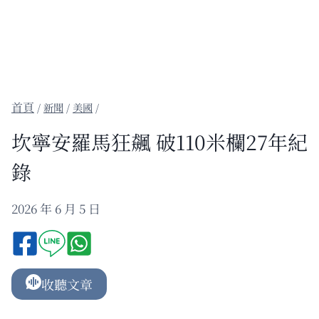
/
新聞
/
美國
/
坎寧安羅馬狂飆 破110米欄27年紀
錄
2026 年 6 月 5 日
收聽文章