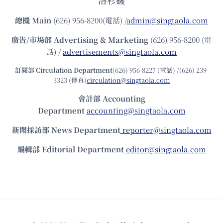
洛杉磯
總機
Main
(626) 956-8200(電話) /
admin@singtaola.com
廣告/市場部
Advertising & Marketing
(626) 956-8200 (電
話) /
advertisements@singtaola.com
訂閱部 Circulation Department
(626) 956-8227 (電話) /(626) 239-
3323 (傳真)
circulation@singtaola.com
會計部 Accounting
Department
accounting@singtaola.com
新聞採訪部 News Department
reporter@singtaola.com
編輯部 Editorial Department
editor@singtaola.com