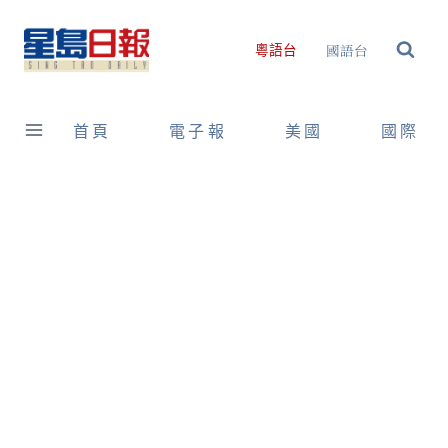
Skip
to
國語台
粵語台
content
首頁
電子報
美國
國際