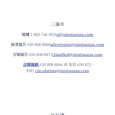
三藩市
總機
1-800-746-4826
sf@singtaousa.com
商業廣告
650-808-8888
advertising@singtaousa.com
分類廣告
650-808-8877
classified@singtaousa.com
訂閱報紙
650-808-8866 或 短信 650-822-
8187
circulation@singtaousa.com