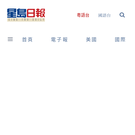
Skip
to
國語台
粵語台
content
首頁
電子報
美國
國際