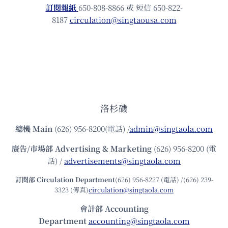
訂閱報紙
650-808-8866 或 短信 650-822-
8187
circulation@singtaousa.com
洛杉磯
總機
Main
(626) 956-8200(電話) /
admin@singtaola.com
廣告/市場部
Advertising & Marketing
(626) 956-8200 (電
話) /
advertisements@singtaola.com
訂閱部 Circulation Department
(626) 956-8227 (電話) /(626) 239-
3323 (傳真)
circulation@singtaola.com
會計部 Accounting
Department
accounting@singtaola.com