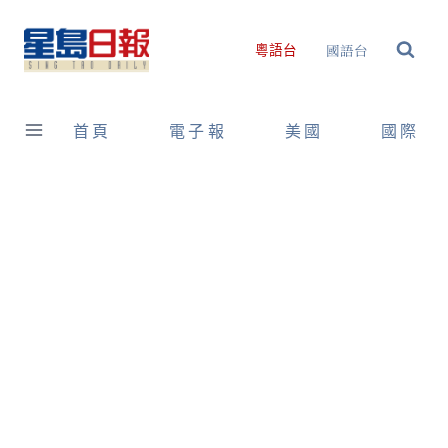
Skip
to
國語台
粵語台
content
首頁
電子報
美國
國際