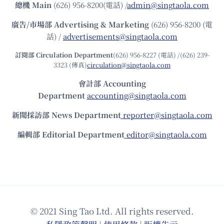
總機
Main
(626) 956-8200(電話) /
admin@singtaola.com
廣告/市場部
Advertising & Marketing
(626) 956-8200 (電
話) /
advertisements@singtaola.com
訂閱部 Circulation Department
(626) 956-8227 (電話) /(626) 239-
3323 (傳真)
circulation@singtaola.com
會計部 Accounting
Department
accounting@singtaola.com
新聞採訪部 News Department
reporter@singtaola.com
編輯部 Editorial Department
editor@singtaola.com
© 2021 Sing Tao Ltd. All rights reserved.