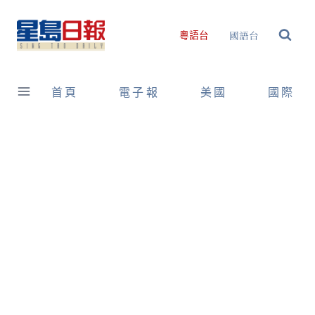
Skip
to
國語台
粵語台
content
首頁
電子報
美國
國際