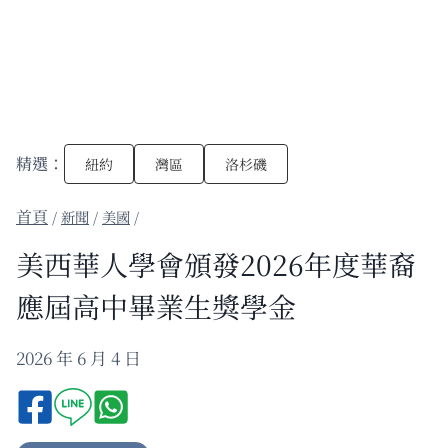
精選：
紐約
灣區
洛杉磯
/
新聞
/
美國
/
美西華人學會頒發2026年度華裔
應屆高中畢業生獎學金
2026 年 6 月 4 日