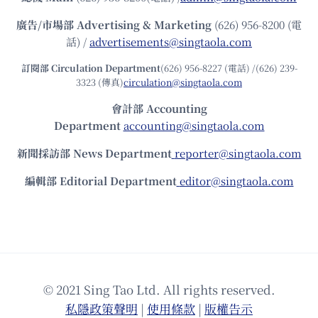
廣告/市場部
Advertising & Marketing
(626) 956-8200 (電
話) /
advertisements@singtaola.com
訂閱部 Circulation Department
(626) 956-8227 (電話) /(626) 239-
3323 (傳真)
circulation@singtaola.com
會計部 Accounting
Department
accounting@singtaola.com
新聞採訪部 News Department
reporter@singtaola.com
編輯部 Editorial Department
editor@singtaola.com
© 2021 Sing Tao Ltd. All rights reserved.
私隱政策聲明
|
使⽤條款
|
版權告⽰