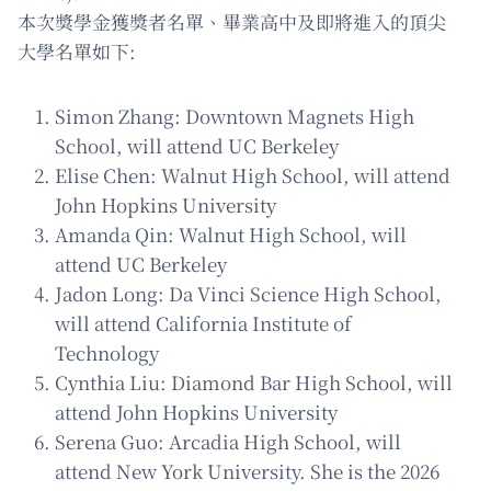
本次獎學金獲獎者名單、畢業高中及即將進入的頂尖
大學名單如下:
Simon Zhang: Downtown Magnets High
School, will attend UC Berkeley
Elise Chen: Walnut High School, will attend
John Hopkins University
Amanda Qin: Walnut High School, will
attend UC Berkeley
Jadon Long: Da Vinci Science High School,
will attend California Institute of
Technology
Cynthia Liu: Diamond Bar High School, will
attend John Hopkins University
Serena Guo: Arcadia High School, will
attend New York University. She is the 2026