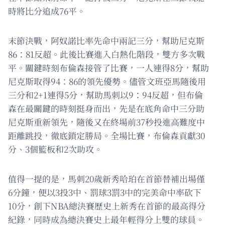
時將比分追成76平。
末節決戰，阿奴諾比率先命中兩記三分，幫助尼克斯
86：81反超。此後比賽進入白熱化階段，雙方多次戰
平。關鍵時刻布倫森接管了比賽，一人連得8分，幫助
尼克斯取得94：86的領先優勢。儘管文班亞馬隨後用
三分和2+1連得5分，幫助馬刺以9：94反超，但布倫
森在最關鍵的時刻挺身而出，先是在底角命中三分助
尼克斯重新領先，隨後又在終場前37秒投進高難度中
距離跳投，徹底鎖定勝局。全場比賽，布倫森貢獻30
分、3個籃板和2次助攻。
值得一提的是，馬刺20歲新秀哈珀在首節替補出場僅
6分鐘，便以3投3中、罰球3罰3中的完美命中率砍下
10分，創下NBA總決賽歷史上新秀在首節的最高得分
紀錄，同時成為總決賽史上最年輕得分上雙的球員。