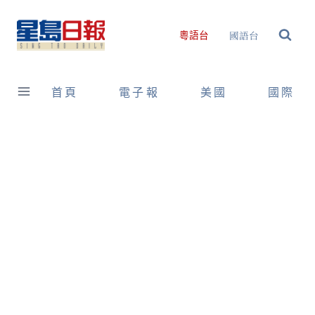
Skip
to
國語台
粵語台
content
首頁
電子報
美國
國際