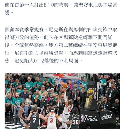
他在首節一人打出8：0的攻勢，讓聖安東尼奧主場沸
騰。
回顧本賽季常規賽，尼克斯在與馬刺的四次交鋒中取
得3勝1敗的優勢。此次在客場驚險逆轉奪下開門紅
後，全隊氣勢高漲。雙方第二戰繼續在聖安東尼奧進
行，尼克斯將力爭乘勝追擊，而馬刺則需迅速調整狀
態，避免陷入0：2落後的不利局面。