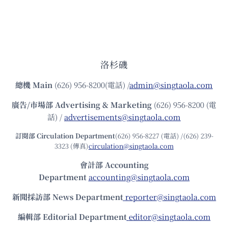
洛杉磯
總機
Main
(626) 956-8200(電話) /
admin@singtaola.com
廣告/市場部
Advertising & Marketing
(626) 956-8200 (電
話) /
advertisements@singtaola.com
訂閱部 Circulation Department
(626) 956-8227 (電話) /(626) 239-
3323 (傳真)
circulation@singtaola.com
會計部 Accounting
Department
accounting@singtaola.com
新聞採訪部 News Department
reporter@singtaola.com
編輯部 Editorial Department
editor@singtaola.com