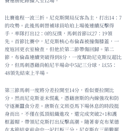
賽連勝紀錄擴大至12場。
比賽進程一波三折。尼克斯開局反客為主，打出14：7
的攻勢。此後馬刺替補球員哈珀上場後連續反擊得
手，率隊打出12：0的反撲，馬刺首節以27：19領
先。首節比賽中，尼克斯核心布倫森被撞傷膝蓋，一
度返回更衣室檢查，但他於第二節帶傷回歸。第二
節，布倫森連續突破得到8分，一度幫助尼克斯反超比
分，但馬刺憑藉尚帕尼半場命中5記三分球，以55：
48領先結束上半場。
第三節馬刺一度將分差拉開至14分，看似要拉開比
分。然而尼克斯並未慌亂，憑藉唐斯的內線強攻和防
守逐漸蠶食分差。唐斯在文班亞馬下場休息的時段挺
身而出，不僅在弧頂組織進攻，還完成突破2+1和護
框蓋帽，帶領尼克斯打出反擊高潮。隨著麥克布萊德
在本節結束前命中一記打板三分，尼克斯在三節戰罷