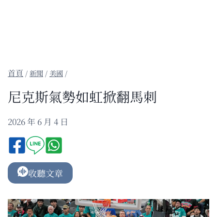
/
新聞
/
美國
/
尼克斯氣勢如虹掀翻馬刺
2026 年 6 月 4 日
收聽文章