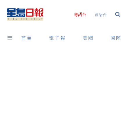
Skip
to
國語台
粵語台
content
首頁
電子報
美國
國際