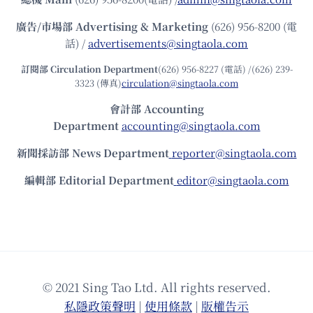
廣告/市場部
Advertising & Marketing
(626) 956-8200 (電
話) /
advertisements@singtaola.com
訂閱部 Circulation Department
(626) 956-8227 (電話) /(626) 239-
3323 (傳真)
circulation@singtaola.com
會計部 Accounting
Department
accounting@singtaola.com
新聞採訪部 News Department
reporter@singtaola.com
編輯部 Editorial Department
editor@singtaola.com
© 2021 Sing Tao Ltd. All rights reserved.
私隱政策聲明
|
使⽤條款
|
版權告⽰