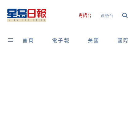
Skip
to
國語台
粵語台
content
首頁
電子報
美國
國際