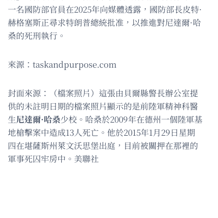
一名國防部官員在2025年向媒體透露，國防部長皮特·
赫格塞斯正尋求特朗普總統批准，以推進對尼達爾·哈
桑的死刑執行。
來源：taskandpurpose.com
封面來源：（檔案照片）這張由貝爾縣警長辦公室提
供的未註明日期的檔案照片顯示的是前陸軍精神科醫
生
尼達爾·哈桑
少校。哈桑於2009年在德州一個陸軍基
地槍擊案中造成13人死亡。他於2015年1月29日星期
四在堪薩斯州萊文沃思堡出庭，目前被關押在那裡的
軍事死囚牢房中。美聯社