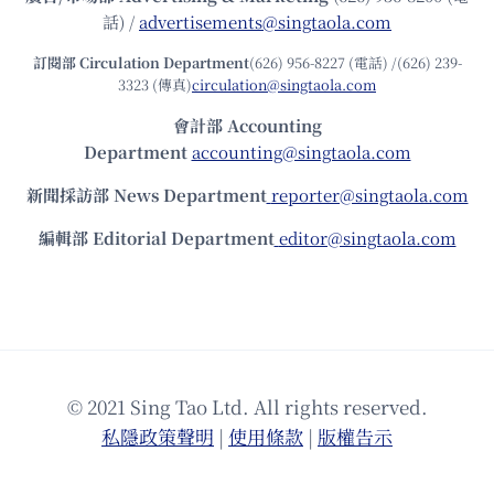
話) /
advertisements@singtaola.com
訂閱部 Circulation Department
(626) 956-8227 (電話) /(626) 239-
3323 (傳真)
circulation@singtaola.com
會計部 Accounting
Department
accounting@singtaola.com
新聞採訪部 News Department
reporter@singtaola.com
編輯部 Editorial Department
editor@singtaola.com
© 2021 Sing Tao Ltd. All rights reserved.
私隱政策聲明
|
使⽤條款
|
版權告⽰