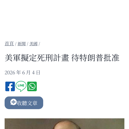
/
新聞
/
美國
/
美軍擬定死刑計畫 待特朗普批准
2026 年 6 月 4 日
收聽文章