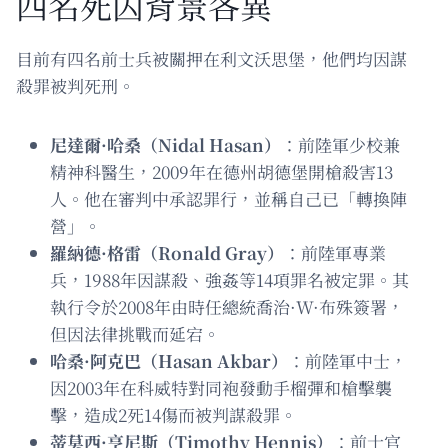
四名死囚背景各異
目前有四名前士兵被關押在利文沃思堡，他們均因謀
殺罪被判死刑。
尼達爾·哈桑（Nidal Hasan）
：前陸軍少校兼
精神科醫生，2009年在德州胡德堡開槍殺害13
人。他在審判中承認罪行，並稱自己已「轉換陣
營」。
羅納德·格雷（Ronald Gray）
：前陸軍專業
兵，1988年因謀殺、強姦等14項罪名被定罪。其
執行令於2008年由時任總統喬治·W·布殊簽署，
但因法律挑戰而延宕。
哈桑·阿克巴（Hasan Akbar）
：前陸軍中士，
因2003年在科威特對同袍發動手榴彈和槍擊襲
擊，造成2死14傷而被判謀殺罪。
蒂莫西·亨尼斯（Timothy Hennis）
：前士官