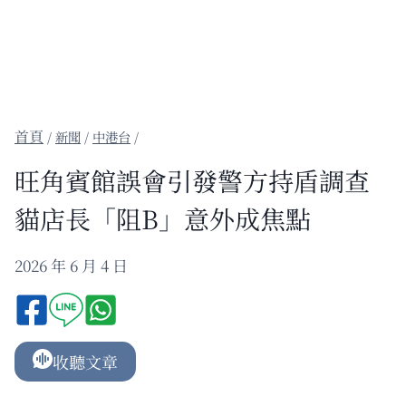
/
新聞
/
中港台
/
旺角賓館誤會引發警方持盾調查
貓店長「阻B」意外成焦點
2026 年 6 月 4 日
收聽文章