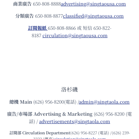
商業廣告
650-808-8888
advertising@singtaousa.com
分類廣告
650-808-8877
classified@singtaousa.com
訂閱報紙
650-808-8866 或 短信 650-822-
8187
circulation@singtaousa.com
洛杉磯
總機
Main
(626) 956-8200(電話) /
admin@singtaola.com
廣告/市場部
Advertising & Marketing
(626) 956-8200 (電
話) /
advertisements@singtaola.com
訂閱部 Circulation Department
(626) 956-8227 (電話) /(626) 239-
3323 (傳真)
circulation@singtaola.com