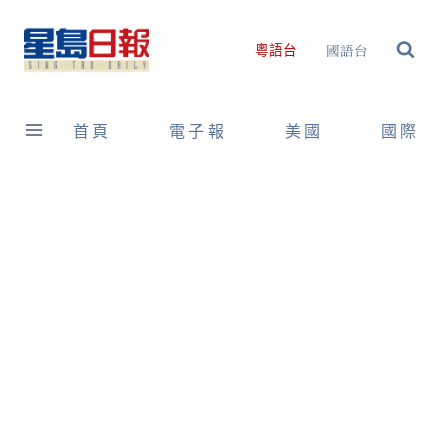
Skip
to
國語台
粵語台
content
首頁
電子報
美國
國際