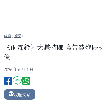
/
娛樂
/
《雨霖鈴》大賺特賺 廣告費進賬3
億
2026 年 6 月 4 日
收聽文章