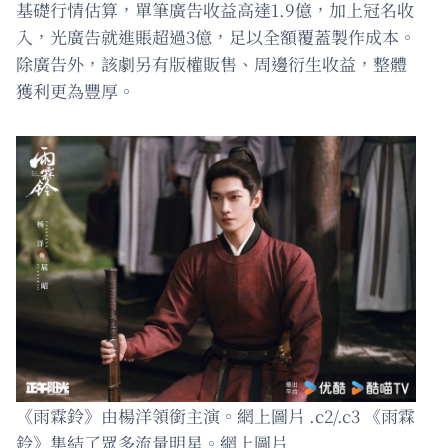
基礎行情估算，單筆廣告收益高達1.9億，加上冠名收
入，光廣告就進賬超過3億，足以全額覆蓋製作成本。
除廣告外，該劇另有版權販售、周邊衍生收益，整體
獲利更為豐厚。
《雨霖鈴》由楊洋領銜主演。網上圖片 .c2/.c3 《雨霖
鈴》集結了眾多流量明星。網上圖片