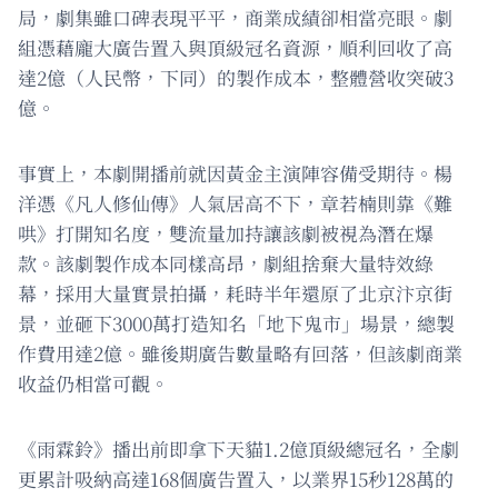
局，劇集雖口碑表現平平，商業成績卻相當亮眼。劇
組憑藉龐大廣告置入與頂級冠名資源，順利回收了高
達2億（人民幣，下同）的製作成本，整體營收突破3
億。
事實上，本劇開播前就因黃金主演陣容備受期待。楊
洋憑《凡人修仙傳》人氣居高不下，章若楠則靠《難
哄》打開知名度，雙流量加持讓該劇被視為潛在爆
款。該劇製作成本同樣高昂，劇組捨棄大量特效綠
幕，採用大量實景拍攝，耗時半年還原了北京汴京街
景，並砸下3000萬打造知名「地下鬼市」場景，總製
作費用達2億。雖後期廣告數量略有回落，但該劇商業
收益仍相當可觀。
《雨霖鈴》播出前即拿下天貓1.2億頂級總冠名，全劇
更累計吸納高達168個廣告置入，以業界15秒128萬的