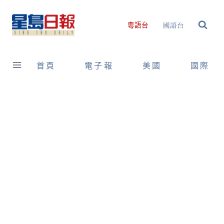
Skip
to
國語台
粵語台
content
首頁
電子報
美國
國際