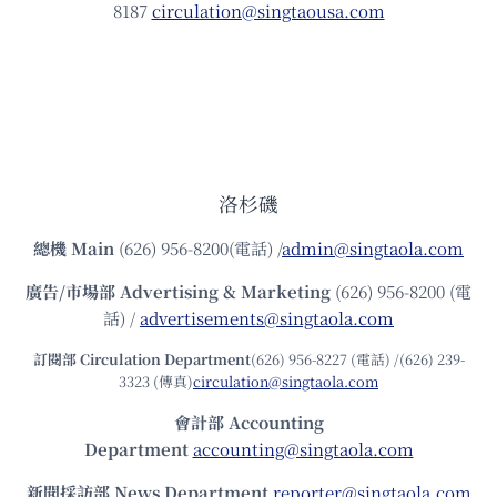
8187
circulation@singtaousa.com
洛杉磯
總機
Main
(626) 956-8200(電話) /
admin@singtaola.com
廣告/市場部
Advertising & Marketing
(626) 956-8200 (電
話) /
advertisements@singtaola.com
訂閱部 Circulation Department
(626) 956-8227 (電話) /(626) 239-
3323 (傳真)
circulation@singtaola.com
會計部 Accounting
Department
accounting@singtaola.com
新聞採訪部 News Department
reporter@singtaola.com