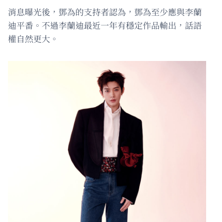
消息曝光後，鄧為的支持者認為，鄧為至少應與李蘭
迪平番。不過李蘭迪最近一年有穩定作品輸出，話語
權自然更大。