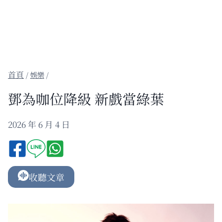
/
娛樂
/
鄧為咖位降級 新戲當綠葉
2026 年 6 月 4 日
收聽文章