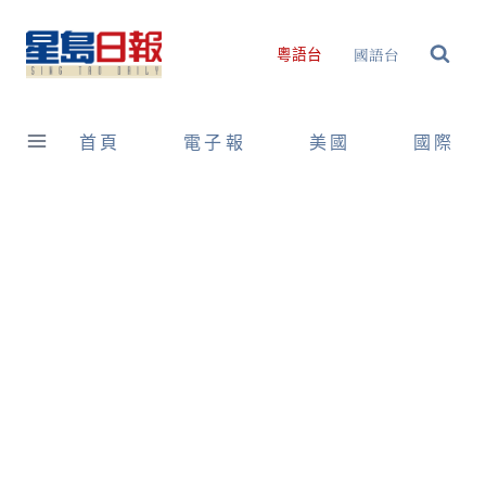
Skip
to
國語台
粵語台
content
首頁
電子報
美國
國際