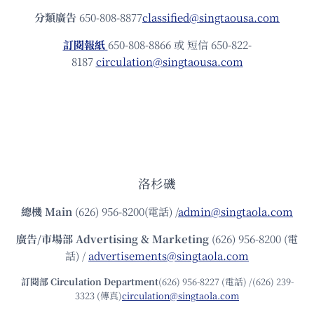
分類廣告
650-808-8877
classified@singtaousa.com
訂閱報紙
650-808-8866 或 短信 650-822-
8187
circulation@singtaousa.com
洛杉磯
總機
Main
(626) 956-8200(電話) /
admin@singtaola.com
廣告/市場部
Advertising & Marketing
(626) 956-8200 (電
話) /
advertisements@singtaola.com
訂閱部 Circulation Department
(626) 956-8227 (電話) /(626) 239-
3323 (傳真)
circulation@singtaola.com