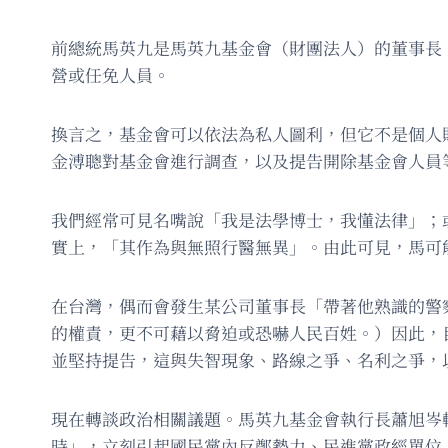
前總統馬英九是馬英九基金會（財團法人）的董事長
營或任免人員。
換言之，基金會可以依法為私人圖利，但它不是個人
金溥聰對基金會進行調查，以及提告開除基金會人員
我們經常可見名嘴說「我是法學博士，我懂法律」；
實上，「其作為與無照行醫無異」。由此可見，馬可
在台灣，偶而會發生某公司董事長「帶著他熟識的警
的權責，更不可藉以脅迫或恐嚇人民百姓。）因此，
並堅持提告，這與失智現象、路線之爭、名利之爭，
現在轉談政治相關議題。馬英九基金會執行長蕭旭岑
時」，立刻引起國民黨內反鄭勢力、民進黨政經單位