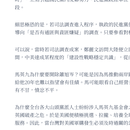
段。
細思極恐的是，若司法調查進入程序，執政的民進黨
導向「是否有通匪與資匪嫌疑」的調查。只要參看對
可以說，當時若司法調查成案，鄭麗文訪問大陸便立
間，中美達成某程度的「建設性戰略穩定共識」，從
馬英九為什麼要開除蕭旭岑？可能是因為馬推動兩岸
給他20年也難以指望會有佳績。馬可能眼看自己經
有不甘，憤忿不平。
為什麼全台各大山頭黨派人士紛紛涉入馬英九基金會
英國破產之危。於是美國便積極挑選、拉攏、培養全
服務。因此，當台灣對美國軍購發生必須及時過關的