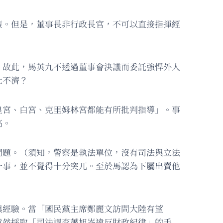
策。但是，董事長非行政長官，不可以直接指揮經
。故此，馬英九不透過董事會決議而委託強悍外人
此不濟？
皇宮、白宮、克里姆林宮都能有所批判指導」。事
高。
問題。（須知，警察是執法單位，沒有司法與立法
一事，並不覺得十分突兀。至於馬認為下屬出賣他
與經驗。當「國民黨主席鄭麗文訪問大陸有望
竟然採取「司法調查蕭旭岑違反財政紀律」的手