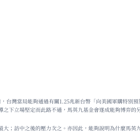
前，台灣當局能夠通過有關1.25兆新台幣「向美國軍購特別
導之下立場堅定而此路不通，馬英九基金會遂成能夠博弈的
最大；訪中之後的壓力次之。亦因此，能夠說明為什麼馬英九