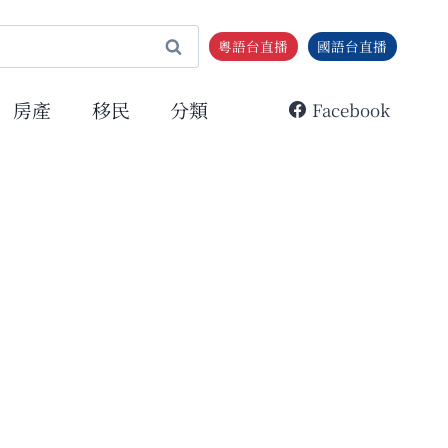
粵語台直播
國語台直播
房產
移民
分類
Facebook