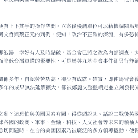
便有上下其手的操作空間。立案後檢調單位可以藉機調閱馬
柯文哲與蔡正元的判例，便知「政治不正確的深淵」有多恐
即泡湯。幸好有人及時點破，基金會已將之改為內部調查，
而降低台灣軍購的緊要性，可是馬英九基金會事件卻另行炸
關係多年，自認勞苦功高，卻少有成就。確實，即使馬習會
營多年的成果無法延續擴大，卻被鄭麗文整盤端走並立刻發揚
之亂？這恐怕與美國因素有關，得從頭說起。話說二戰後英
球各國的政商、軍事、金融、科技、人文社會等未來的領袖
急切問題時，在台的美國因素乃被廣泛的多方領導撬動，使