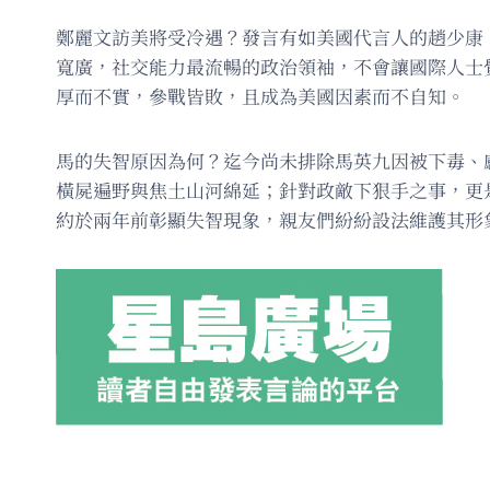
鄭麗文訪美將受冷遇？發言有如美國代言人的趙少康
寬廣，社交能力最流暢的政治領袖，不會讓國際人士
厚而不實，參戰皆敗，且成為美國因素而不自知。
馬的失智原因為何？迄今尚未排除馬英九因被下毒、
橫屍遍野與焦土山河綿延；針對政敵下狠手之事，更
約於兩年前彰顯失智現象，親友們紛紛設法維護其形