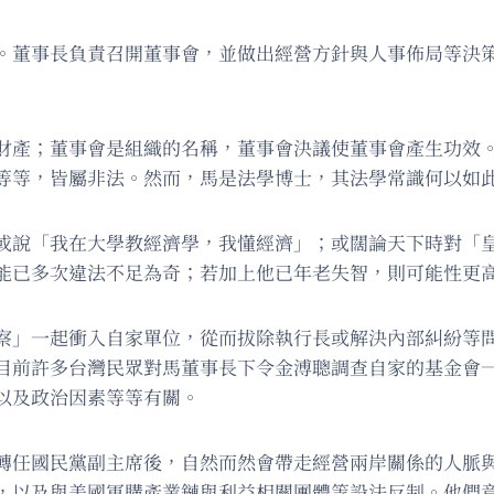
。董事長負責召開董事會，並做出經營方針與人事佈局等決
財產；董事會是組織的名稱，董事會決議使董事會產生功效
等等，皆屬非法。然而，馬是法學博士，其法學常識何以如
或說「我在大學教經濟學，我懂經濟」；或闊論天下時對「
能已多次違法不足為奇；若加上他已年老失智，則可能性更
察」一起衝入自家單位，從而拔除執行長或解決內部糾紛等
目前許多台灣民眾對馬董事長下令金溥聰調查自家的基金會
以及政治因素等等有關。
轉任國民黨副主席後，自然而然會帶走經營兩岸關係的人脈
，以及與美國軍購產業鏈與利益相關團體等設法反制。他們