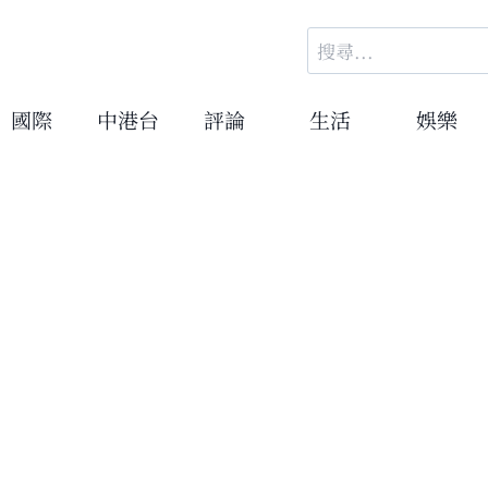
搜
尋
關
國際
中港台
評論
生活
娛樂
鍵
字: