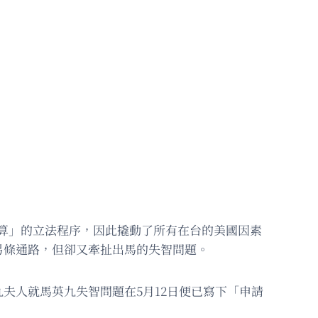
預算」的立法程序，因此撬動了所有在台的美國因素
另條通路，但卻又牽扯出馬的失智問題。
夫人就馬英九失智問題在5月12日便已寫下「申請