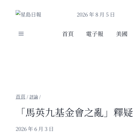
Skip
to
2026 年 8 月 5 日
content
首頁
電子報
美國
/
評論
/
「馬英九基金會之亂」釋疑
2026 年 6 月 3 日